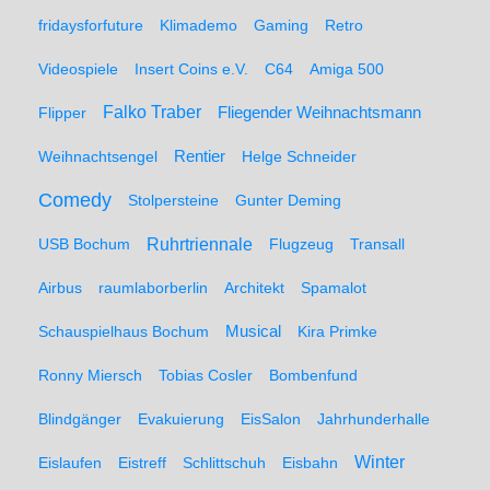
fridaysforfuture
Klimademo
Gaming
Retro
Videospiele
Insert Coins e.V.
C64
Amiga 500
Falko Traber
Flipper
Fliegender Weihnachtsmann
Weihnachtsengel
Rentier
Helge Schneider
Comedy
Stolpersteine
Gunter Deming
Ruhrtriennale
USB Bochum
Flugzeug
Transall
Airbus
raumlaborberlin
Architekt
Spamalot
Schauspielhaus Bochum
Musical
Kira Primke
Ronny Miersch
Tobias Cosler
Bombenfund
Blindgänger
Evakuierung
EisSalon
Jahrhunderhalle
Winter
Eislaufen
Eistreff
Schlittschuh
Eisbahn