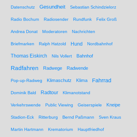
Gesundheit
Datenschutz
Sebastian Schindzielorz
Radio Bochum
Radiosender
Rundfunk
Felix Groß
Andrea Donat
Moderatoren
Nachrichten
Hund
Briefmarken
Ralph Hatzold
Nordbahnhof
Thomas Eiskirch
Nils Vollert
Bahnhof
Radfahren
Radwege
Radwende
Fahrrad
Klimaschutz
Klima
Pop-up-Radweg
Radtour
Dominik Bald
Klimanotstand
Kneipe
Verkehrswende
Public Viewing
Geiserspiele
Stadion-Eck
Ritterburg
Bernd Paßmann
Sven Kraus
Martin Hartmann
Krematorium
Hauptfriedhof