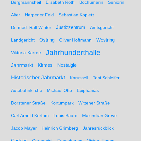
Bergmannsheil
Elisabeth Roth
Bochumerin
Seniorin
Alter
Harpener Feld
Sebastian Kopietz
Dr. med. Ralf Winter
Justizzentrum
Amtsgericht
Ostring
Westring
Landgericht
Oliver Hoffmann
Jahrhunderthalle
Viktoria-Karree
Jahrmarkt
Kirmes
Nostalgie
Historischer Jahrmarkt
Karussell
Toni Schleifer
Autobahnkirche
Michael Otto
Epiphanias
Dorstener Straße
Kortumpark
Wittener Straße
Carl Arnold Kortum
Louis Baare
Maximilian Greve
Jacob Mayer
Heinrich Grimberg
Jahresrückblick
Cartoon
Cartoonist
Foodsharing
Vivien Illigens