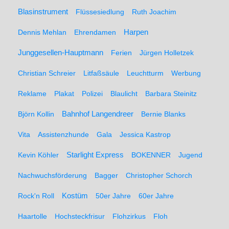
Blasinstrument
Flüssesiedlung
Ruth Joachim
Dennis Mehlan
Ehrendamen
Harpen
Junggesellen-Hauptmann
Ferien
Jürgen Holletzek
Christian Schreier
Litfaßsäule
Leuchtturm
Werbung
Reklame
Plakat
Polizei
Blaulicht
Barbara Steinitz
Björn Kollin
Bahnhof Langendreer
Bernie Blanks
Vita
Assistenzhunde
Gala
Jessica Kastrop
Kevin Köhler
Starlight Express
BOKENNER
Jugend
Nachwuchsförderung
Bagger
Christopher Schorch
Rock'n Roll
Kostüm
50er Jahre
60er Jahre
Haartolle
Hochsteckfrisur
Flohzirkus
Floh