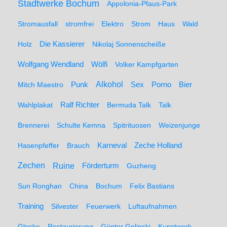
Stadtwerke Bochum
Appolonia-Pfaus-Park
Stromausfall
stromfrei
Elektro
Strom
Haus
Wald
Holz
Die Kassierer
Nikolaj Sonnenscheiße
Wolfgang Wendland
Wölfi
Volker Kampfgarten
Alkohol
Mitch Maestro
Punk
Sex
Porno
Bier
Wahlplakat
Ralf Richter
Bermuda Talk
Talk
Brennerei
Schulte Kemna
Spitrituosen
Weizenjunge
Hasenpfeffer
Brauch
Karneval
Zeche Holland
Zechen
Ruine
Förderturm
Guzheng
Sun Ronghan
China
Bochum
Felix Bastians
Training
Silvester
Feuerwerk
Luftaufnahmen
Glocke
Restaurierung
Günter Golinski
Kunstwerk