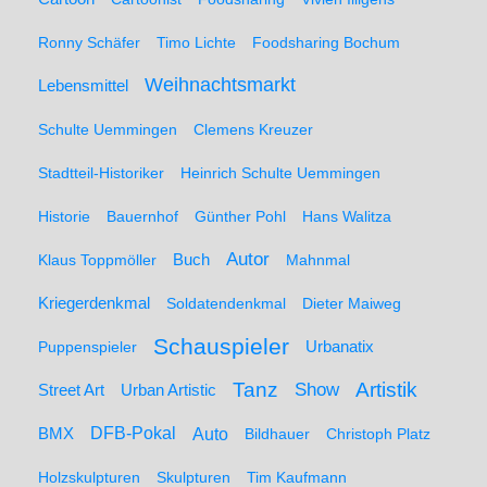
Ronny Schäfer
Timo Lichte
Foodsharing Bochum
Weihnachtsmarkt
Lebensmittel
Schulte Uemmingen
Clemens Kreuzer
Stadtteil-Historiker
Heinrich Schulte Uemmingen
Historie
Bauernhof
Günther Pohl
Hans Walitza
Autor
Klaus Toppmöller
Buch
Mahnmal
Kriegerdenkmal
Soldatendenkmal
Dieter Maiweg
Schauspieler
Puppenspieler
Urbanatix
Artistik
Tanz
Show
Street Art
Urban Artistic
BMX
DFB-Pokal
Auto
Bildhauer
Christoph Platz
Holzskulpturen
Skulpturen
Tim Kaufmann