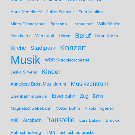
Haus Nettelbeck
Julius Schmidt
Zum Neuling
Mirca Casagrande
Bassano
Uhrmacher
Willy Köhler
Beruf
Werkstatt
Handwerk
Uhren
Henri Krohn
Konzert
Stadtpark
Kirche
Musik
WDR Sinfonieorchester
Kinder
Jesko Sirvend
Musikzentrum
Anneliese Brost Musikforum
Zug
Eisenbahn
Eisenbahnmuseum
Bahn
Magnetschwebebahn
Volker Böhm
Nikolai Ingenerf
Baustelle
A40
Autobahn
Lars Batzer
Brücke
Ruhrschnellweg
Kran
Schlachthofbrücke