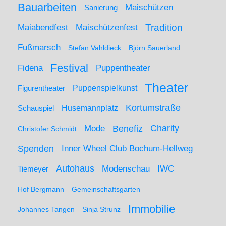
Bauarbeiten
Maischützen
Sanierung
Maiabendfest
Maischützenfest
Tradition
Fußmarsch
Stefan Vahldieck
Björn Sauerland
Festival
Puppentheater
Fidena
Theater
Figurentheater
Puppenspielkunst
Kortumstraße
Husemannplatz
Schauspiel
Mode
Charity
Benefiz
Christofer Schmidt
Spenden
Inner Wheel Club Bochum-Hellweg
Autohaus
IWC
Modenschau
Tiemeyer
Hof Bergmann
Gemeinschaftsgarten
Immobilie
Johannes Tangen
Sinja Strunz