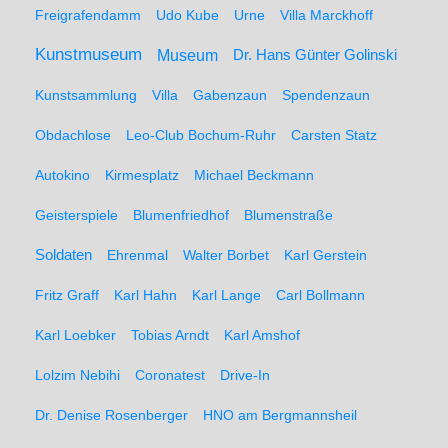
Freigrafendamm
Udo Kube
Urne
Villa Marckhoff
Kunstmuseum
Museum
Dr. Hans Günter Golinski
Kunstsammlung
Villa
Gabenzaun
Spendenzaun
Obdachlose
Leo-Club Bochum-Ruhr
Carsten Statz
Autokino
Kirmesplatz
Michael Beckmann
Geisterspiele
Blumenfriedhof
Blumenstraße
Soldaten
Ehrenmal
Walter Borbet
Karl Gerstein
Fritz Graff
Karl Hahn
Karl Lange
Carl Bollmann
Karl Loebker
Tobias Arndt
Karl Amshof
Lolzim Nebihi
Coronatest
Drive-In
Dr. Denise Rosenberger
HNO am Bergmannsheil