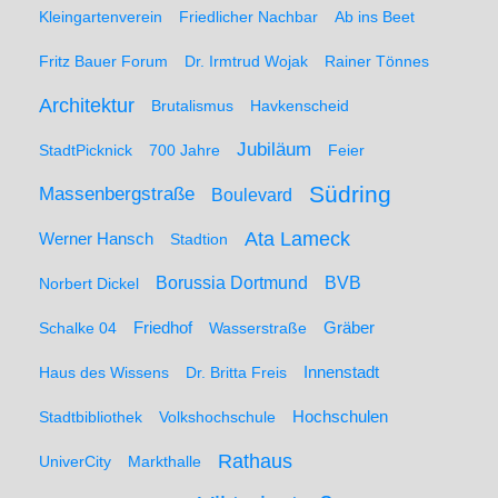
Kleingartenverein
Friedlicher Nachbar
Ab ins Beet
Fritz Bauer Forum
Dr. Irmtrud Wojak
Rainer Tönnes
Architektur
Brutalismus
Havkenscheid
Jubiläum
StadtPicknick
700 Jahre
Feier
Südring
Massenbergstraße
Boulevard
Ata Lameck
Werner Hansch
Stadtion
Borussia Dortmund
BVB
Norbert Dickel
Friedhof
Gräber
Schalke 04
Wasserstraße
Haus des Wissens
Dr. Britta Freis
Innenstadt
Hochschulen
Stadtbibliothek
Volkshochschule
Rathaus
UniverCity
Markthalle