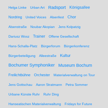
Radsport
Königsallee
Helga Linke
Urban Art
Nordring
Chor
United Voices
Alsenfest
Alsenstraße
Noubar Akopian
Jens Kolpatzig
Trainer
Dariusz Wosz
Offene Gesellschaft
Hans-Schalla-Platz
Bürgerforum
Bürgerkonferenz
Kultur
Bürgerbeteiligung
Alleestraße
Bochumer Symphoniker
Museum Bochum
Freilichtbühne
Orchester
Materialverwaltung on Tour
Jens Gottschau
Aaron Stratmann
Petra Sommer
Urbane Künste Ruhr
Ruhr Ding
Hanseatischen Materialverwaltung
Fridays for Future