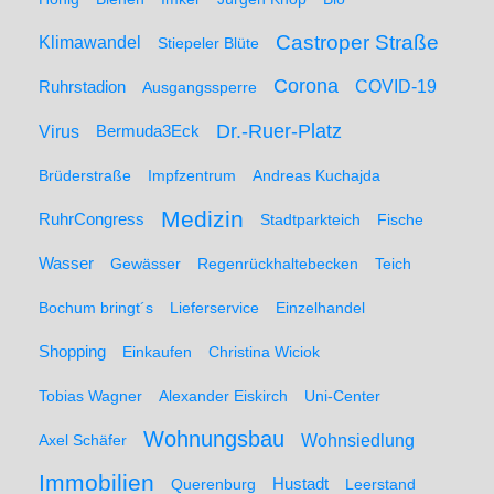
Castroper Straße
Klimawandel
Stiepeler Blüte
Corona
Ruhrstadion
COVID-19
Ausgangssperre
Dr.-Ruer-Platz
Virus
Bermuda3Eck
Brüderstraße
Impfzentrum
Andreas Kuchajda
Medizin
RuhrCongress
Stadtparkteich
Fische
Wasser
Gewässer
Regenrückhaltebecken
Teich
Bochum bringt´s
Lieferservice
Einzelhandel
Shopping
Einkaufen
Christina Wiciok
Tobias Wagner
Alexander Eiskirch
Uni-Center
Wohnungsbau
Wohnsiedlung
Axel Schäfer
Immobilien
Hustadt
Querenburg
Leerstand