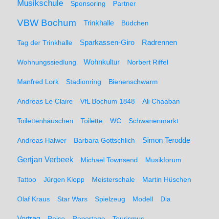
Musikschule
Sponsoring
Partner
VBW Bochum
Trinkhalle
Büdchen
Sparkassen-Giro
Radrennen
Tag der Trinkhalle
Wohnungssiedlung
Wohnkultur
Norbert Riffel
Manfred Lork
Stadionring
Bienenschwarm
Andreas Le Claire
VfL Bochum 1848
Ali Chaaban
Toilettenhäuschen
Toilette
WC
Schwanenmarkt
Simon Terodde
Andreas Halwer
Barbara Gottschlich
Gertjan Verbeek
Michael Townsend
Musikforum
Tattoo
Jürgen Klopp
Meisterschale
Martin Hüschen
Olaf Kraus
Star Wars
Spielzeug
Modell
Dia
Vortrag
Reise
Reportage
Tourismus