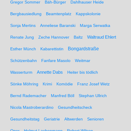
Gregor Sommer
Bäh-Bürger
Dahlhauser Heide
Bergbausiedlung
Beamtenplatz
Kappskolonie
Sonja Mertins
Anneliese Baranski
Marga Serwatka
Renate Jung
Zeche Hannover
Baltz
Waltraud Ehlert
Bongardstraße
Esther Münch
Kabarettistin
Schützenbahn
Fanfare Masolo
Weitmar
Annette Dabs
Wasserturm
Heiter bis tödlich
Sönke Möhring
Krimi
Komödie
Franz Josef Wetz
Bernd Rademacher
Manfred Böll
Stephan Ullrich
Nicola Mastroberardino
Gesundheitscheck
Gesundheitstag
Geriatrie
Altwerden
Senioren
Oper
Helmut Lachenmann
Robert Wilson