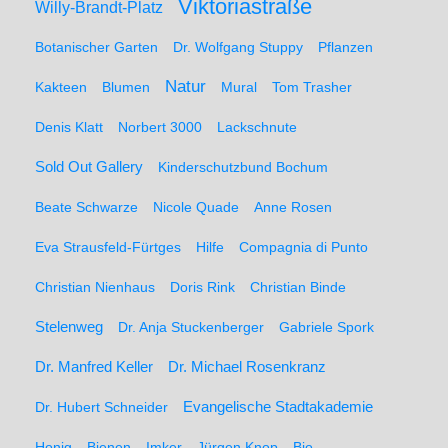
Viktoriastraße
Willy-Brandt-Platz
Botanischer Garten
Dr. Wolfgang Stuppy
Pflanzen
Natur
Kakteen
Blumen
Mural
Tom Trasher
Denis Klatt
Norbert 3000
Lackschnute
Sold Out Gallery
Kinderschutzbund Bochum
Beate Schwarze
Nicole Quade
Anne Rosen
Eva Strausfeld-Fürtges
Hilfe
Compagnia di Punto
Christian Nienhaus
Doris Rink
Christian Binde
Stelenweg
Dr. Anja Stuckenberger
Gabriele Spork
Dr. Manfred Keller
Dr. Michael Rosenkranz
Dr. Hubert Schneider
Evangelische Stadtakademie
Honig
Bienen
Imker
Jürgen Knop
Bio