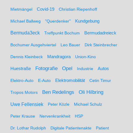
Mietmängel
Covid-19
Christian Riepenhoff
Michael Ballweg
"Querdenker"
Kundgebung
Bermuda3eck
Bermudadreieck
Treffpunkt Bochum
Bochumer Ausgehviertel
Leo Bauer
Dirk Steinbrecher
Dennis Kleinbeck
Mandragora
Union-Kino
Fotografie
Opel
Huestraße
Industrie
Autos
Elektro-Auto
E-Auto
Elektromobilität
Cetin Timur
Ben Redelings
Oli Hilbring
Tropos Motors
Uwe Fellensiek
Peter Közle
Michael Schulz
Peter Krause
Nervenkrankheit
HSP
Dr. Lothar Rudolph
Digitale Patientenakte
Patient