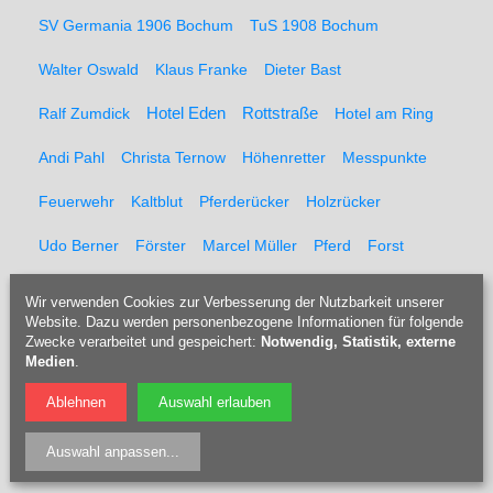
SV Germania 1906 Bochum
TuS 1908 Bochum
Walter Oswald
Klaus Franke
Dieter Bast
Rottstraße
Ralf Zumdick
Hotel Eden
Hotel am Ring
Andi Pahl
Christa Ternow
Höhenretter
Messpunkte
Feuerwehr
Kaltblut
Pferderücker
Holzrücker
Udo Berner
Förster
Marcel Müller
Pferd
Forst
Tippelsberg
Jubiläumsfeier
Solidaritätsfest
Wir verwenden Cookies zur Verbesserung der Nutzbarkeit unserer
Website. Dazu werden personenbezogene Informationen für folgende
Rainer Einenkel
Hennes Bender
Fritz Eckenga
Zwecke verarbeitet und gespeichert:
Notwendig, Statistik, externe
Medien
.
Bücherei
Kaberettist
Flötenbau
Blockflötenbau
Ablehnen
Auswahl erlauben
Doris Kulossa
Holzblasinstrumentenmacherin
Flöte
Auswahl anpassen
...
Blockflöte
Karsten Neitzel
Jens Todt