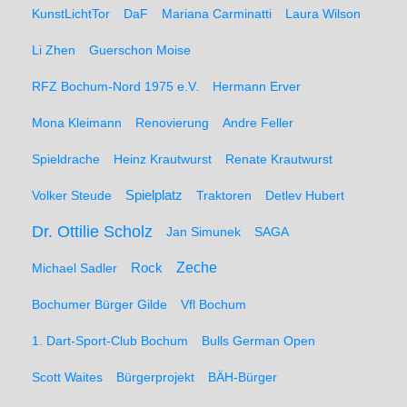
KunstLichtTor
DaF
Mariana Carminatti
Laura Wilson
Li Zhen
Guerschon Moise
RFZ Bochum-Nord 1975 e.V.
Hermann Erver
Mona Kleimann
Renovierung
Andre Feller
Spieldrache
Heinz Krautwurst
Renate Krautwurst
Spielplatz
Volker Steude
Traktoren
Detlev Hubert
Dr. Ottilie Scholz
Jan Simunek
SAGA
Zeche
Michael Sadler
Rock
Bochumer Bürger Gilde
Vfl Bochum
1. Dart-Sport-Club Bochum
Bulls German Open
Scott Waites
Bürgerprojekt
BÄH-Bürger