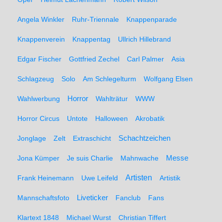
Angela Winkler
Ruhr-Triennale
Knappenparade
Knappenverein
Knappentag
Ullrich Hillebrand
Edgar Fischer
Gottfried Zechel
Carl Palmer
Asia
Schlagzeug
Solo
Am Schlegelturm
Wolfgang Elsen
Wahlwerbung
Horror
Wahlträtur
WWW
Horror Circus
Untote
Halloween
Akrobatik
Schachtzeichen
Jonglage
Zelt
Extraschicht
Messe
Jona Kümper
Je suis Charlie
Mahnwache
Artisten
Frank Heinemann
Uwe Leifeld
Artistik
Liveticker
Mannschaftsfoto
Fanclub
Fans
Klartext 1848
Michael Wurst
Christian Tiffert