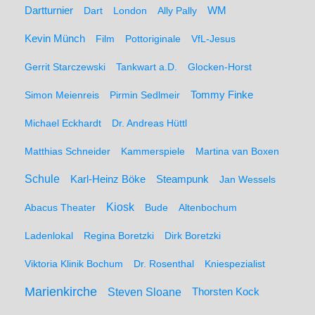
WM
Dartturnier
Dart
London
Ally Pally
Kevin Münch
Film
Pottoriginale
VfL-Jesus
Gerrit Starczewski
Tankwart a.D.
Glocken-Horst
Simon Meienreis
Pirmin Sedlmeir
Tommy Finke
Michael Eckhardt
Dr. Andreas Hüttl
Matthias Schneider
Kammerspiele
Martina van Boxen
Schule
Karl-Heinz Böke
Steampunk
Jan Wessels
Kiosk
Abacus Theater
Bude
Altenbochum
Ladenlokal
Regina Boretzki
Dirk Boretzki
Viktoria Klinik Bochum
Dr. Rosenthal
Kniespezialist
Marienkirche
Steven Sloane
Thorsten Kock