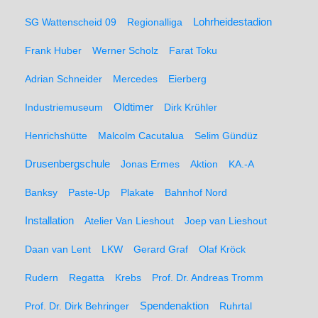
SG Wattenscheid 09
Regionalliga
Lohrheidestadion
Frank Huber
Werner Scholz
Farat Toku
Adrian Schneider
Mercedes
Eierberg
Oldtimer
Industriemuseum
Dirk Krühler
Henrichshütte
Malcolm Cacutalua
Selim Gündüz
Drusenbergschule
Jonas Ermes
Aktion
KA.-A
Banksy
Paste-Up
Plakate
Bahnhof Nord
Installation
Atelier Van Lieshout
Joep van Lieshout
Daan van Lent
LKW
Gerard Graf
Olaf Kröck
Rudern
Regatta
Krebs
Prof. Dr. Andreas Tromm
Spendenaktion
Prof. Dr. Dirk Behringer
Ruhrtal