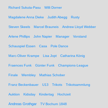
Richard Sukuta-Pasu
Willi Dorner
Magdalene Anna Dieke
Judith Abegg
Rusty
Steven Skeels
Marcel Brauneis
Andrew Lloyd Webber
Arlene Phillips
John Napier
Manager
Vorstand
Schauspiel Essen
Casa
Pole Dance
Marc-Oliver Krampe
Lisa Jopt
Catharina König
Fraences Funk
Günter Funk
Champions-League
Finale
Wembley
Mathias Schober
Franz Beckenbauer
U13
Trikots
Trikotsammlung
Auktion
Kidsday
Kindertag
Hochzeit
Andreas Grothgar
TV Bochum 1848