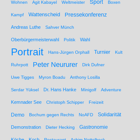
Sport
Wohnen
Agit Kabayel
Weltmeister
Boxen
Wattenscheid
Pressekonferenz
Kampf
Andreas Luthe
Sahver Münch
Oberbürgermeisterwahl
Politik
Wahl
Portrait
Turnier
Hans-Jürgen Orphall
Kult
Peter Neururer
Ruhrpott
Dirk Dufner
Uwe Tigges
Myron Boadu
Anthony Losilla
Serdar Yüksel
Dr. Hans Hanke
Minigolf
Adventure
Kemnader See
Christoph Schipper
Freizeit
Solidarität
Demo
Bochum gegen Rechts
NoAFD
Demonstration
Gastronomie
Dieter Hecking
Koch
Köche
Restaurant
Achim Nettelbeck