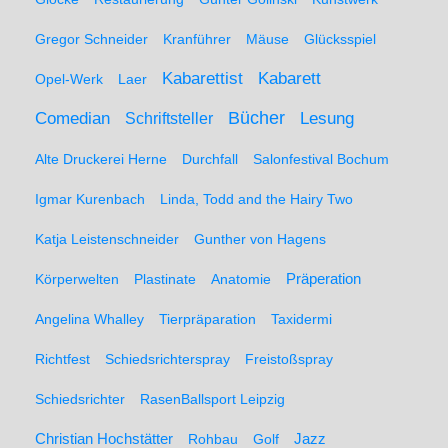
Gregor Schneider
Kranführer
Mäuse
Glücksspiel
Kabarett
Kabarettist
Opel-Werk
Laer
Comedian
Bücher
Lesung
Schriftsteller
Alte Druckerei Herne
Durchfall
Salonfestival Bochum
Igmar Kurenbach
Linda, Todd and the Hairy Two
Katja Leistenschneider
Gunther von Hagens
Präperation
Körperwelten
Plastinate
Anatomie
Angelina Whalley
Tierpräparation
Taxidermi
Richtfest
Schiedsrichterspray
Freistoßspray
Schiedsrichter
RasenBallsport Leipzig
Christian Hochstätter
Rohbau
Golf
Jazz