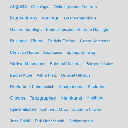
Augusta
Onkologie
Onkologisches Zentrum
Krankenhaus
Vorsorge
Gastroenterologie
Gastroenterologe
Endoskopisches Zentrum Hattingen
Pferde
Reitsport
Patricia Fischer
Georg Kosthorst
Christian Hoeps
Sparkasse
Springorumweg
Stellwerkhäuschen
Bahnhof Weitmar
Bürgerinitiative
Bärbel Kube
Astrid Pletz
Dr. Axel Gillhaus
Stadtparkfest
Kinderfest
Dr. Hartmut Fahnenstich
Clowns
Tanzgruppen
Kleinkunst
Hüpfburg
Spielstationen
Katharina Mraz
Johanna Löwen
Jose Chielli
Dirk Hochscheid
Oldtimermeile