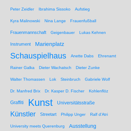
Peter Zeidler
Ibrahima Sissoko
Aufstieg
Kyra Malinowski
Nina Lange
Frauenfußball
Frauenmannschaft
Geigenbauer
Lukas Kehnen
Marienplatz
Instrument
Schauspielhaus
Anette Dabs
Ehrenamt
Rainer Galka
Dieter Wachatsch
Dieter Zunke
Walter Thomassen
Lok
Steinbruch
Gabriele Wolf
Dr. Manfred Brix
Dr. Kasper D. Fischer
Kohlenflöz
Kunst
Graffiti
Universitätsstraße
Künstler
Streetart
Philipp Unger
Ralf d'Atri
Ausstellung
University meets Querenburg