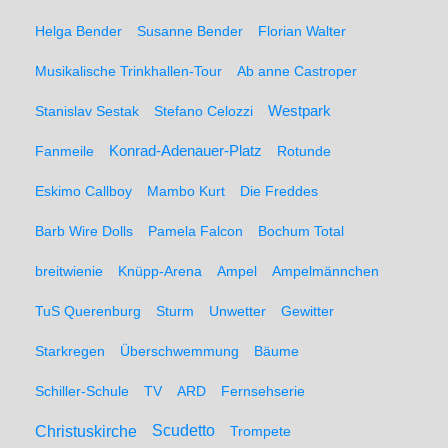
Helga Bender
Susanne Bender
Florian Walter
Musikalische Trinkhallen-Tour
Ab anne Castroper
Stanislav Sestak
Stefano Celozzi
Westpark
Fanmeile
Konrad-Adenauer-Platz
Rotunde
Eskimo Callboy
Mambo Kurt
Die Freddes
Barb Wire Dolls
Pamela Falcon
Bochum Total
breitwienie
Knüpp-Arena
Ampel
Ampelmännchen
TuS Querenburg
Sturm
Unwetter
Gewitter
Starkregen
Überschwemmung
Bäume
Schiller-Schule
TV
ARD
Fernsehserie
Christuskirche
Scudetto
Trompete