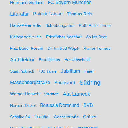
FC Bayern München
Hermann Gerland
Literatur
Patrick Fabian
Thomas Reis
Hans-Peter Villis
Schrebengarten
Ralf „Ralle“ Ender
Kleingartenverein
Friedlicher Nachbar
Ab ins Beet
Fritz Bauer Forum
Dr. Irmtrud Wojak
Rainer Tönnes
Architektur
Brutalismus
Havkenscheid
Jubiläum
StadtPicknick
700 Jahre
Feier
Südring
Massenbergstraße
Boulevard
Ata Lameck
Werner Hansch
Stadtion
Borussia Dortmund
BVB
Norbert Dickel
Friedhof
Gräber
Schalke 04
Wasserstraße