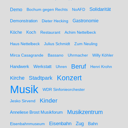
Solidarität
Demo
Bochum gegen Rechts
NoAFD
Demonstration
Gastronomie
Dieter Hecking
Koch
Köche
Restaurant
Achim Nettelbeck
Haus Nettelbeck
Julius Schmidt
Zum Neuling
Mirca Casagrande
Bassano
Uhrmacher
Willy Köhler
Beruf
Werkstatt
Handwerk
Uhren
Henri Krohn
Konzert
Stadtpark
Kirche
Musik
WDR Sinfonieorchester
Kinder
Jesko Sirvend
Musikzentrum
Anneliese Brost Musikforum
Zug
Eisenbahn
Eisenbahnmuseum
Bahn