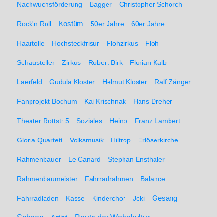
Nachwuchsförderung
Bagger
Christopher Schorch
Rock'n Roll
Kostüm
50er Jahre
60er Jahre
Haartolle
Hochsteckfrisur
Flohzirkus
Floh
Schausteller
Zirkus
Robert Birk
Florian Kalb
Laerfeld
Gudula Kloster
Helmut Kloster
Ralf Zänger
Fanprojekt Bochum
Kai Krischnak
Hans Dreher
Theater Rottstr 5
Soziales
Heino
Franz Lambert
Gloria Quartett
Volksmusik
Hiltrop
Erlöserkirche
Rahmenbauer
Le Canard
Stephan Ensthaler
Rahmenbaumeister
Fahrradrahmen
Balance
Gesang
Fahrradladen
Kasse
Kinderchor
Jeki