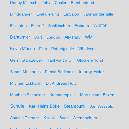
Ronny Miersch
Tobias Cosler
Bombenfund
Blindgänger
Evakuierung
EisSalon
Jahrhunderhalle
Winter
Eislaufen
Eistreff
Schlittschuh
Eisbahn
WM
Dartturnier
Dart
London
Ally Pally
Kevin Münch
Film
Pottoriginale
VfL-Jesus
Gerrit Starczewski
Tankwart a.D.
Glocken-Horst
Simon Meienreis
Pirmin Sedlmeir
Tommy Finke
Michael Eckhardt
Dr. Andreas Hüttl
Matthias Schneider
Kammerspiele
Martina van Boxen
Schule
Karl-Heinz Böke
Steampunk
Jan Wessels
Kiosk
Abacus Theater
Bude
Altenbochum