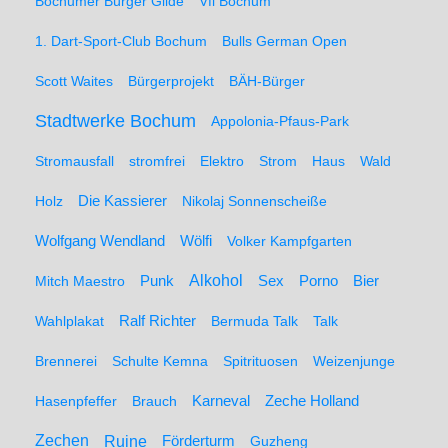
Bochumer Bürger Gilde
Vfl Bochum
1. Dart-Sport-Club Bochum
Bulls German Open
Scott Waites
Bürgerprojekt
BÄH-Bürger
Stadtwerke Bochum
Appolonia-Pfaus-Park
Stromausfall
stromfrei
Elektro
Strom
Haus
Wald
Holz
Die Kassierer
Nikolaj Sonnenscheiße
Wolfgang Wendland
Wölfi
Volker Kampfgarten
Alkohol
Mitch Maestro
Punk
Sex
Porno
Bier
Wahlplakat
Ralf Richter
Bermuda Talk
Talk
Brennerei
Schulte Kemna
Spitrituosen
Weizenjunge
Hasenpfeffer
Brauch
Karneval
Zeche Holland
Zechen
Ruine
Förderturm
Guzheng