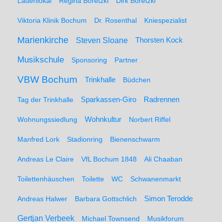
Ladenlokal
Regina Boretzki
Dirk Boretzki
Viktoria Klinik Bochum
Dr. Rosenthal
Kniespezialist
Marienkirche
Steven Sloane
Thorsten Kock
Musikschule
Sponsoring
Partner
VBW Bochum
Trinkhalle
Büdchen
Sparkassen-Giro
Radrennen
Tag der Trinkhalle
Wohnungssiedlung
Wohnkultur
Norbert Riffel
Manfred Lork
Stadionring
Bienenschwarm
Andreas Le Claire
VfL Bochum 1848
Ali Chaaban
Toilettenhäuschen
Toilette
WC
Schwanenmarkt
Simon Terodde
Andreas Halwer
Barbara Gottschlich
Gertjan Verbeek
Michael Townsend
Musikforum