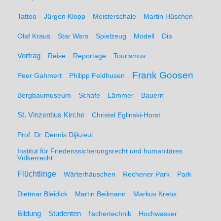
Tattoo
Jürgen Klopp
Meisterschale
Martin Hüschen
Olaf Kraus
Star Wars
Spielzeug
Modell
Dia
Vortrag
Reise
Reportage
Tourismus
Frank Goosen
Peer Gahmert
Philipp Feldhusen
Bergbaumuseum
Schafe
Lämmer
Bauern
St. Vinzentius Kirche
Christel Eglinski-Horst
Prof. Dr. Dennis Dijkzeul
Institut für Friedenssicherungsrecht und humanitäres
Völkerrecht
Flüchtlinge
Wärterhäuschen
Rechener Park
Park
Dietmar Bleidick
Martin Beilmann
Markus Krebs
Studenten
Bildung
fischertechnik
Hochwasser