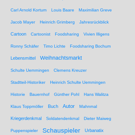
Carl Arnold Kortum
Louis Baare
Maximilian Greve
Jacob Mayer
Heinrich Grimberg
Jahresrückblick
Cartoon
Cartoonist
Foodsharing
Vivien Illigens
Ronny Schäfer
Timo Lichte
Foodsharing Bochum
Weihnachtsmarkt
Lebensmittel
Schulte Uemmingen
Clemens Kreuzer
Stadtteil-Historiker
Heinrich Schulte Uemmingen
Historie
Bauernhof
Günther Pohl
Hans Walitza
Autor
Klaus Toppmöller
Buch
Mahnmal
Kriegerdenkmal
Soldatendenkmal
Dieter Maiweg
Schauspieler
Puppenspieler
Urbanatix