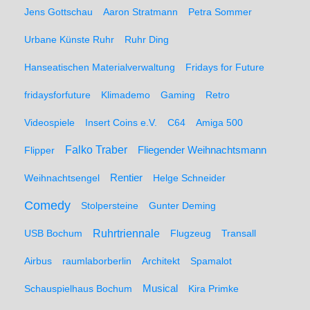
Jens Gottschau
Aaron Stratmann
Petra Sommer
Urbane Künste Ruhr
Ruhr Ding
Hanseatischen Materialverwaltung
Fridays for Future
fridaysforfuture
Klimademo
Gaming
Retro
Videospiele
Insert Coins e.V.
C64
Amiga 500
Falko Traber
Flipper
Fliegender Weihnachtsmann
Weihnachtsengel
Rentier
Helge Schneider
Comedy
Stolpersteine
Gunter Deming
Ruhrtriennale
USB Bochum
Flugzeug
Transall
Airbus
raumlaborberlin
Architekt
Spamalot
Schauspielhaus Bochum
Musical
Kira Primke