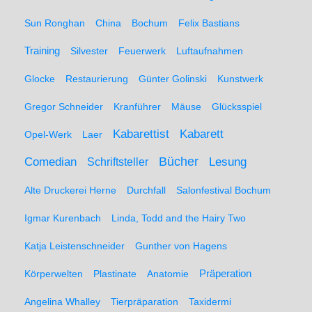
Sun Ronghan
China
Bochum
Felix Bastians
Training
Silvester
Feuerwerk
Luftaufnahmen
Glocke
Restaurierung
Günter Golinski
Kunstwerk
Gregor Schneider
Kranführer
Mäuse
Glücksspiel
Kabarett
Kabarettist
Opel-Werk
Laer
Comedian
Bücher
Lesung
Schriftsteller
Alte Druckerei Herne
Durchfall
Salonfestival Bochum
Igmar Kurenbach
Linda, Todd and the Hairy Two
Katja Leistenschneider
Gunther von Hagens
Präperation
Körperwelten
Plastinate
Anatomie
Angelina Whalley
Tierpräparation
Taxidermi