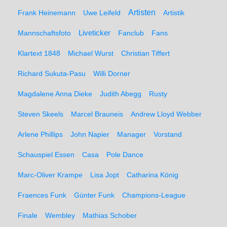
Artisten
Frank Heinemann
Uwe Leifeld
Artistik
Liveticker
Mannschaftsfoto
Fanclub
Fans
Klartext 1848
Michael Wurst
Christian Tiffert
Richard Sukuta-Pasu
Willi Dorner
Magdalene Anna Dieke
Judith Abegg
Rusty
Steven Skeels
Marcel Brauneis
Andrew Lloyd Webber
Arlene Phillips
John Napier
Manager
Vorstand
Schauspiel Essen
Casa
Pole Dance
Marc-Oliver Krampe
Lisa Jopt
Catharina König
Fraences Funk
Günter Funk
Champions-League
Finale
Wembley
Mathias Schober