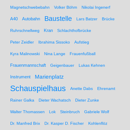
Magnetschwebebahn
Volker Böhm
Nikolai Ingenerf
Baustelle
A40
Autobahn
Lars Batzer
Brücke
Ruhrschnellweg
Kran
Schlachthofbrücke
Peter Zeidler
Ibrahima Sissoko
Aufstieg
Kyra Malinowski
Nina Lange
Frauenfußball
Frauenmannschaft
Geigenbauer
Lukas Kehnen
Marienplatz
Instrument
Schauspielhaus
Anette Dabs
Ehrenamt
Rainer Galka
Dieter Wachatsch
Dieter Zunke
Walter Thomassen
Lok
Steinbruch
Gabriele Wolf
Dr. Manfred Brix
Dr. Kasper D. Fischer
Kohlenflöz