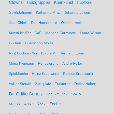
Clowns
Tanzgruppen
Kleinkunst
Hüpfburg
Spielstationen
Katharina Mraz
Johanna Löwen
Jose Chielli
Dirk Hochscheid
Oldtimermeile
KunstLichtTor
DaF
Mariana Carminatti
Laura Wilson
Li Zhen
Guerschon Moise
RFZ Bochum-Nord 1975 e.V.
Hermann Erver
Mona Kleimann
Renovierung
Andre Feller
Spieldrache
Heinz Krautwurst
Renate Krautwurst
Spielplatz
Volker Steude
Traktoren
Detlev Hubert
Dr. Ottilie Scholz
Jan Simunek
SAGA
Zeche
Michael Sadler
Rock