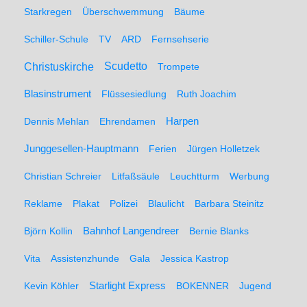
Starkregen
Überschwemmung
Bäume
Schiller-Schule
TV
ARD
Fernsehserie
Christuskirche
Scudetto
Trompete
Blasinstrument
Flüssesiedlung
Ruth Joachim
Dennis Mehlan
Ehrendamen
Harpen
Junggesellen-Hauptmann
Ferien
Jürgen Holletzek
Christian Schreier
Litfaßsäule
Leuchtturm
Werbung
Reklame
Plakat
Polizei
Blaulicht
Barbara Steinitz
Björn Kollin
Bahnhof Langendreer
Bernie Blanks
Vita
Assistenzhunde
Gala
Jessica Kastrop
Kevin Köhler
Starlight Express
BOKENNER
Jugend