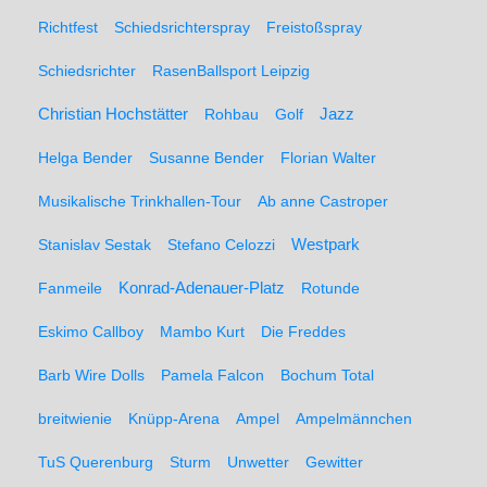
Richtfest
Schiedsrichterspray
Freistoßspray
Schiedsrichter
RasenBallsport Leipzig
Christian Hochstätter
Rohbau
Golf
Jazz
Helga Bender
Susanne Bender
Florian Walter
Musikalische Trinkhallen-Tour
Ab anne Castroper
Stanislav Sestak
Stefano Celozzi
Westpark
Fanmeile
Konrad-Adenauer-Platz
Rotunde
Eskimo Callboy
Mambo Kurt
Die Freddes
Barb Wire Dolls
Pamela Falcon
Bochum Total
breitwienie
Knüpp-Arena
Ampel
Ampelmännchen
TuS Querenburg
Sturm
Unwetter
Gewitter