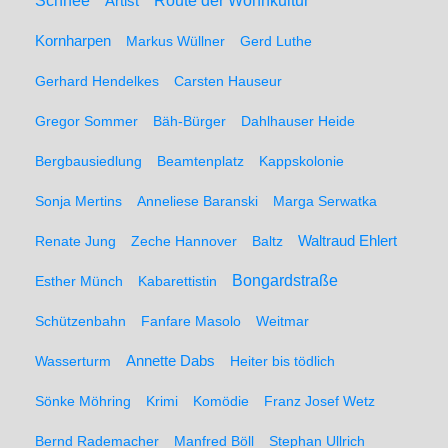
Schnee
Route der Wohnkultur
Artist
Kornharpen
Markus Wüllner
Gerd Luthe
Gerhard Hendelkes
Carsten Hauseur
Gregor Sommer
Bäh-Bürger
Dahlhauser Heide
Bergbausiedlung
Beamtenplatz
Kappskolonie
Sonja Mertins
Anneliese Baranski
Marga Serwatka
Renate Jung
Zeche Hannover
Baltz
Waltraud Ehlert
Bongardstraße
Esther Münch
Kabarettistin
Schützenbahn
Fanfare Masolo
Weitmar
Annette Dabs
Wasserturm
Heiter bis tödlich
Sönke Möhring
Krimi
Komödie
Franz Josef Wetz
Bernd Rademacher
Manfred Böll
Stephan Ullrich