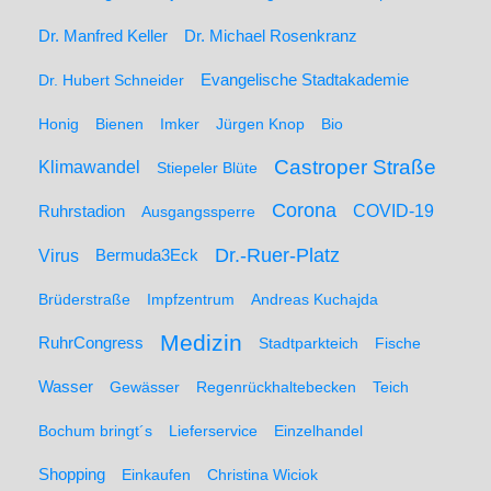
Dr. Manfred Keller
Dr. Michael Rosenkranz
Dr. Hubert Schneider
Evangelische Stadtakademie
Honig
Bienen
Imker
Jürgen Knop
Bio
Castroper Straße
Klimawandel
Stiepeler Blüte
Corona
Ruhrstadion
COVID-19
Ausgangssperre
Dr.-Ruer-Platz
Virus
Bermuda3Eck
Brüderstraße
Impfzentrum
Andreas Kuchajda
Medizin
RuhrCongress
Stadtparkteich
Fische
Wasser
Gewässer
Regenrückhaltebecken
Teich
Bochum bringt´s
Lieferservice
Einzelhandel
Shopping
Einkaufen
Christina Wiciok