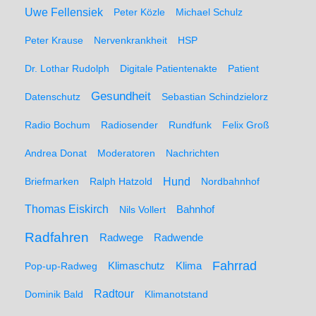
Uwe Fellensiek
Peter Közle
Michael Schulz
Peter Krause
Nervenkrankheit
HSP
Dr. Lothar Rudolph
Digitale Patientenakte
Patient
Gesundheit
Datenschutz
Sebastian Schindzielorz
Radio Bochum
Radiosender
Rundfunk
Felix Groß
Andrea Donat
Moderatoren
Nachrichten
Hund
Briefmarken
Ralph Hatzold
Nordbahnhof
Thomas Eiskirch
Nils Vollert
Bahnhof
Radfahren
Radwege
Radwende
Fahrrad
Klimaschutz
Klima
Pop-up-Radweg
Radtour
Dominik Bald
Klimanotstand