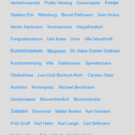
Kneipe
Verkehrswende
Public Viewing
Geiserspiele
Stadion-Eck
Ritterburg
Bernd Paßmann
Sven Kraus
Martin Hartmann
Krematorium
Hauptfriedhof
Freigrafendamm
Udo Kube
Urne
Villa Marckhoff
Kunstmuseum
Museum
Dr. Hans Günter Golinski
Kunstsammlung
Villa
Gabenzaun
Spendenzaun
Obdachlose
Leo-Club Bochum-Ruhr
Carsten Statz
Autokino
Kirmesplatz
Michael Beckmann
Geisterspiele
Blumenfriedhof
Blumenstraße
Soldaten
Ehrenmal
Walter Borbet
Karl Gerstein
Fritz Graff
Karl Hahn
Karl Lange
Carl Bollmann