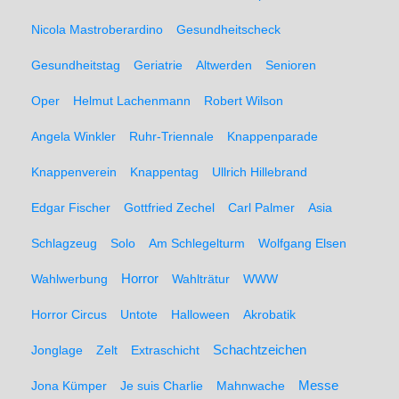
Nicola Mastroberardino
Gesundheitscheck
Gesundheitstag
Geriatrie
Altwerden
Senioren
Oper
Helmut Lachenmann
Robert Wilson
Angela Winkler
Ruhr-Triennale
Knappenparade
Knappenverein
Knappentag
Ullrich Hillebrand
Edgar Fischer
Gottfried Zechel
Carl Palmer
Asia
Schlagzeug
Solo
Am Schlegelturm
Wolfgang Elsen
Wahlwerbung
Horror
Wahlträtur
WWW
Horror Circus
Untote
Halloween
Akrobatik
Schachtzeichen
Jonglage
Zelt
Extraschicht
Messe
Jona Kümper
Je suis Charlie
Mahnwache