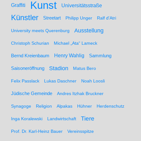
Kunst
Graffiti
Universitätsstraße
Künstler
Streetart
Philipp Unger
Ralf d'Atri
Ausstellung
University meets Querenburg
Christoph Schurian
Michael „Ata“ Lameck
Henry Wahlig
Sammlung
Bernd Kreienbaum
Stadion
Saisoneröffnung
Matus Bero
Felix Passlack
Lukas Daschner
Noah Loosli
Jüdische Gemeinde
Andres Itzhak Bruckner
Synagoge
Religion
Alpakas
Hühner
Herdenschutz
Tiere
Inga Koralewski
Landwirtschaft
Prof. Dr. Karl-Heinz Bauer
Vereinsspitze