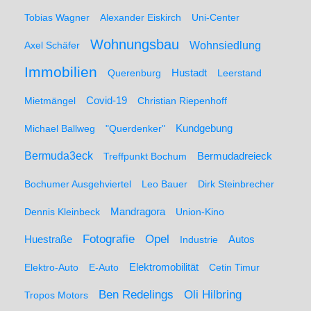
Tobias Wagner
Alexander Eiskirch
Uni-Center
Wohnungsbau
Wohnsiedlung
Axel Schäfer
Immobilien
Hustadt
Querenburg
Leerstand
Mietmängel
Covid-19
Christian Riepenhoff
Michael Ballweg
"Querdenker"
Kundgebung
Bermuda3eck
Bermudadreieck
Treffpunkt Bochum
Bochumer Ausgehviertel
Leo Bauer
Dirk Steinbrecher
Dennis Kleinbeck
Mandragora
Union-Kino
Fotografie
Opel
Huestraße
Industrie
Autos
Elektro-Auto
E-Auto
Elektromobilität
Cetin Timur
Ben Redelings
Oli Hilbring
Tropos Motors