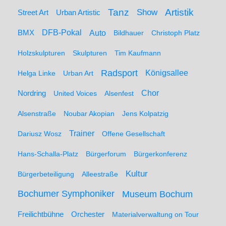
Artistik
Tanz
Show
Street Art
Urban Artistic
BMX
DFB-Pokal
Auto
Bildhauer
Christoph Platz
Holzskulpturen
Skulpturen
Tim Kaufmann
Radsport
Königsallee
Helga Linke
Urban Art
Nordring
Chor
United Voices
Alsenfest
Alsenstraße
Noubar Akopian
Jens Kolpatzig
Trainer
Dariusz Wosz
Offene Gesellschaft
Hans-Schalla-Platz
Bürgerforum
Bürgerkonferenz
Kultur
Bürgerbeteiligung
Alleestraße
Bochumer Symphoniker
Museum Bochum
Freilichtbühne
Orchester
Materialverwaltung on Tour