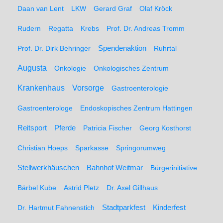
Daan van Lent
LKW
Gerard Graf
Olaf Kröck
Rudern
Regatta
Krebs
Prof. Dr. Andreas Tromm
Spendenaktion
Prof. Dr. Dirk Behringer
Ruhrtal
Augusta
Onkologie
Onkologisches Zentrum
Krankenhaus
Vorsorge
Gastroenterologie
Gastroenterologe
Endoskopisches Zentrum Hattingen
Pferde
Reitsport
Patricia Fischer
Georg Kosthorst
Christian Hoeps
Sparkasse
Springorumweg
Stellwerkhäuschen
Bahnhof Weitmar
Bürgerinitiative
Bärbel Kube
Astrid Pletz
Dr. Axel Gillhaus
Stadtparkfest
Kinderfest
Dr. Hartmut Fahnenstich