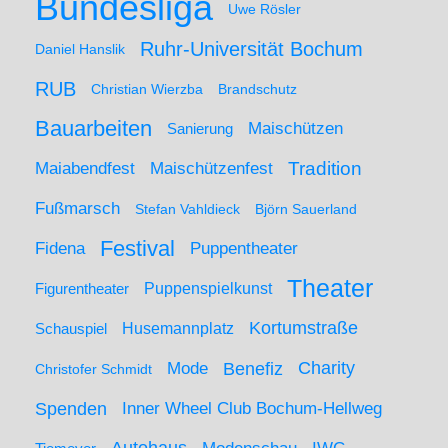
Bundesliga
Uwe Rösler
Ruhr-Universität Bochum
Daniel Hanslik
RUB
Christian Wierzba
Brandschutz
Bauarbeiten
Maischützen
Sanierung
Maiabendfest
Maischützenfest
Tradition
Fußmarsch
Stefan Vahldieck
Björn Sauerland
Festival
Puppentheater
Fidena
Theater
Figurentheater
Puppenspielkunst
Kortumstraße
Husemannplatz
Schauspiel
Mode
Charity
Benefiz
Christofer Schmidt
Spenden
Inner Wheel Club Bochum-Hellweg