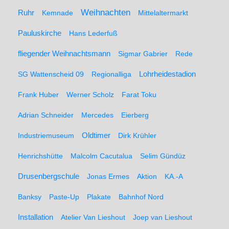
Weihnachten
Ruhr
Kemnade
Mittelaltermarkt
Pauluskirche
Hans Lederfuß
fliegender Weihnachtsmann
Sigmar Gabrier
Rede
SG Wattenscheid 09
Regionalliga
Lohrheidestadion
Frank Huber
Werner Scholz
Farat Toku
Adrian Schneider
Mercedes
Eierberg
Oldtimer
Industriemuseum
Dirk Krühler
Henrichshütte
Malcolm Cacutalua
Selim Gündüz
Drusenbergschule
Jonas Ermes
Aktion
KA.-A
Banksy
Paste-Up
Plakate
Bahnhof Nord
Installation
Atelier Van Lieshout
Joep van Lieshout