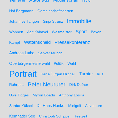
Autohaus
IWC
Modenschau
Tiemeyer
Hof Bergmann
Gemeinschaftsgarten
Immobilie
Johannes Tangen
Sinja Strunz
Sport
Wohnen
Agit Kabayel
Weltmeister
Boxen
Wattenscheid
Pressekonferenz
Kampf
Andreas Luthe
Sahver Münch
Oberbürgermeisterwahl
Politik
Wahl
Portrait
Turnier
Hans-Jürgen Orphall
Kult
Peter Neururer
Ruhrpott
Dirk Dufner
Uwe Tigges
Myron Boadu
Anthony Losilla
Serdar Yüksel
Dr. Hans Hanke
Minigolf
Adventure
Kemnader See
Christoph Schipper
Freizeit