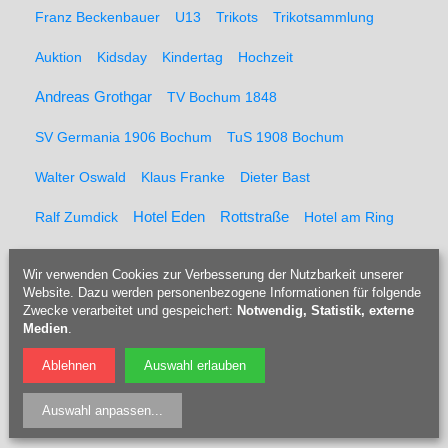
Franz Beckenbauer
U13
Trikots
Trikotsammlung
Auktion
Kidsday
Kindertag
Hochzeit
Andreas Grothgar
TV Bochum 1848
SV Germania 1906 Bochum
TuS 1908 Bochum
Walter Oswald
Klaus Franke
Dieter Bast
Rottstraße
Ralf Zumdick
Hotel Eden
Hotel am Ring
Andi Pahl
Christa Ternow
Höhenretter
Messpunkte
Wir verwenden Cookies zur Verbesserung der Nutzbarkeit unserer
Website. Dazu werden personenbezogene Informationen für folgende
Feuerwehr
Kaltblut
Pferderücker
Holzrücker
Zwecke verarbeitet und gespeichert:
Notwendig, Statistik, externe
Medien
.
Udo Berner
Förster
Marcel Müller
Pferd
Forst
Ablehnen
Auswahl erlauben
Tippelsberg
Jubiläumsfeier
Solidaritätsfest
Auswahl anpassen
...
Rainer Einenkel
Hennes Bender
Fritz Eckenga