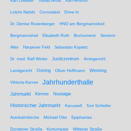
Karl Loebker
Tobias Arndt
Karl Amshof
Lolzim Nebihi
Coronatest
Drive-In
Dr. Denise Rosenberger
HNO am Bergmannsheil
Bergmannsheil
Elisabeth Roth
Bochumerin
Seniorin
Alter
Harpener Feld
Sebastian Kopietz
Dr. med. Ralf Winter
Justizzentrum
Amtsgericht
Ostring
Westring
Landgericht
Oliver Hoffmann
Jahrhunderthalle
Viktoria-Karree
Jahrmarkt
Kirmes
Nostalgie
Historischer Jahrmarkt
Karussell
Toni Schleifer
Autobahnkirche
Michael Otto
Epiphanias
Dorstener Straße
Kortumpark
Wittener Straße