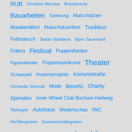
RUB
Christian Wierzba
Brandschutz
Bauarbeiten
Maischützen
Sanierung
Maiabendfest
Maischützenfest
Tradition
Fußmarsch
Stefan Vahldieck
Björn Sauerland
Festival
Puppentheater
Fidena
Theater
Figurentheater
Puppenspielkunst
Kortumstraße
Husemannplatz
Schauspiel
Mode
Charity
Benefiz
Christofer Schmidt
Spenden
Inner Wheel Club Bochum-Hellweg
Autohaus
IWC
Modenschau
Tiemeyer
Hof Bergmann
Gemeinschaftsgarten