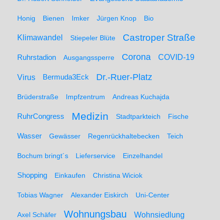
Honig
Bienen
Imker
Jürgen Knop
Bio
Castroper Straße
Klimawandel
Stiepeler Blüte
Corona
Ruhrstadion
COVID-19
Ausgangssperre
Dr.-Ruer-Platz
Virus
Bermuda3Eck
Brüderstraße
Impfzentrum
Andreas Kuchajda
Medizin
RuhrCongress
Stadtparkteich
Fische
Wasser
Gewässer
Regenrückhaltebecken
Teich
Bochum bringt´s
Lieferservice
Einzelhandel
Shopping
Einkaufen
Christina Wiciok
Tobias Wagner
Alexander Eiskirch
Uni-Center
Wohnungsbau
Wohnsiedlung
Axel Schäfer