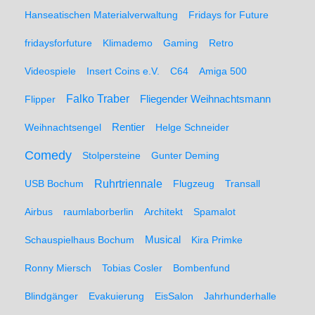
Hanseatischen Materialverwaltung
Fridays for Future
fridaysforfuture
Klimademo
Gaming
Retro
Videospiele
Insert Coins e.V.
C64
Amiga 500
Falko Traber
Flipper
Fliegender Weihnachtsmann
Weihnachtsengel
Rentier
Helge Schneider
Comedy
Stolpersteine
Gunter Deming
Ruhrtriennale
USB Bochum
Flugzeug
Transall
Airbus
raumlaborberlin
Architekt
Spamalot
Schauspielhaus Bochum
Musical
Kira Primke
Ronny Miersch
Tobias Cosler
Bombenfund
Blindgänger
Evakuierung
EisSalon
Jahrhunderhalle