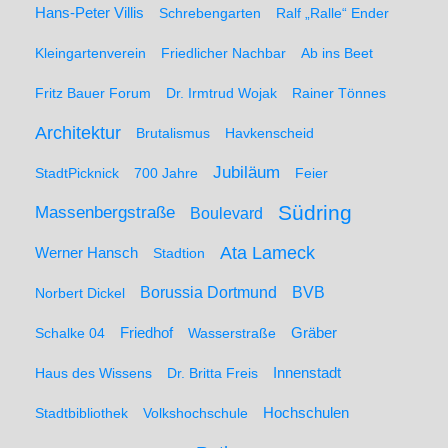
Hans-Peter Villis
Schrebengarten
Ralf „Ralle“ Ender
Kleingartenverein
Friedlicher Nachbar
Ab ins Beet
Fritz Bauer Forum
Dr. Irmtrud Wojak
Rainer Tönnes
Architektur
Brutalismus
Havkenscheid
Jubiläum
StadtPicknick
700 Jahre
Feier
Südring
Massenbergstraße
Boulevard
Ata Lameck
Werner Hansch
Stadtion
Borussia Dortmund
BVB
Norbert Dickel
Friedhof
Gräber
Schalke 04
Wasserstraße
Haus des Wissens
Dr. Britta Freis
Innenstadt
Hochschulen
Stadtbibliothek
Volkshochschule