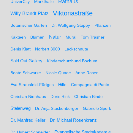
Rathaus
UniverCity
Markthalle
Viktoriastraße
Willy-Brandt-Platz
Botanischer Garten
Dr. Wolfgang Stuppy
Pflanzen
Natur
Kakteen
Blumen
Mural
Tom Trasher
Denis Klatt
Norbert 3000
Lackschnute
Sold Out Gallery
Kinderschutzbund Bochum
Beate Schwarze
Nicole Quade
Anne Rosen
Eva Strausfeld-Fürtges
Hilfe
Compagnia di Punto
Christian Nienhaus
Doris Rink
Christian Binde
Stelenweg
Dr. Anja Stuckenberger
Gabriele Spork
Dr. Manfred Keller
Dr. Michael Rosenkranz
Dr. Hubert Schneider
Evangelische Stadtakademie