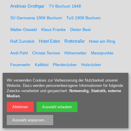
Andreas Grothgar
TV Bochum 1848
SV Germania 1906 Bochum
TuS 1908 Bochum
Walter Oswald
Klaus Franke
Dieter Bast
Rottstraße
Ralf Zumdick
Hotel Eden
Hotel am Ring
Andi Pahl
Christa Ternow
Höhenretter
Messpunkte
Feuerwehr
Kaltblut
Pferderücker
Holzrücker
Udo Berner
Förster
Marcel Müller
Pferd
Forst
Wir verwenden Cookies zur Verbesserung der Nutzbarkeit unserer
Website. Dazu werden personenbezogene Informationen für folgende
Tippelsberg
Jubiläumsfeier
Solidaritätsfest
Zwecke verarbeitet und gespeichert:
Notwendig, Statistik, externe
Medien
.
Rainer Einenkel
Hennes Bender
Fritz Eckenga
Ablehnen
Auswahl erlauben
Bücherei
Kaberettist
Flötenbau
Blockflötenbau
Auswahl anpassen
...
Doris Kulossa
Holzblasinstrumentenmacherin
Flöte