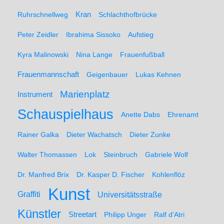
Ruhrschnellweg
Kran
Schlachthofbrücke
Peter Zeidler
Ibrahima Sissoko
Aufstieg
Kyra Malinowski
Nina Lange
Frauenfußball
Frauenmannschaft
Geigenbauer
Lukas Kehnen
Marienplatz
Instrument
Schauspielhaus
Anette Dabs
Ehrenamt
Rainer Galka
Dieter Wachatsch
Dieter Zunke
Walter Thomassen
Lok
Steinbruch
Gabriele Wolf
Dr. Manfred Brix
Dr. Kasper D. Fischer
Kohlenflöz
Kunst
Graffiti
Universitätsstraße
Künstler
Streetart
Philipp Unger
Ralf d'Atri