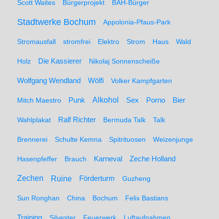
Scott Waites
Bürgerprojekt
BÄH-Bürger
Stadtwerke Bochum
Appolonia-Pfaus-Park
Stromausfall
stromfrei
Elektro
Strom
Haus
Wald
Holz
Die Kassierer
Nikolaj Sonnenscheiße
Wolfgang Wendland
Wölfi
Volker Kampfgarten
Alkohol
Mitch Maestro
Punk
Sex
Porno
Bier
Wahlplakat
Ralf Richter
Bermuda Talk
Talk
Brennerei
Schulte Kemna
Spitrituosen
Weizenjunge
Hasenpfeffer
Brauch
Karneval
Zeche Holland
Zechen
Ruine
Förderturm
Guzheng
Sun Ronghan
China
Bochum
Felix Bastians
Training
Silvester
Feuerwerk
Luftaufnahmen