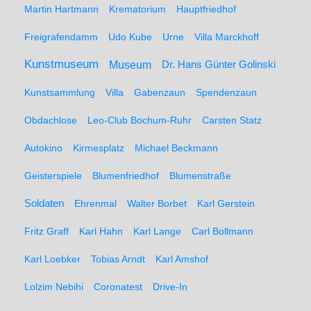
Martin Hartmann
Krematorium
Hauptfriedhof
Freigrafendamm
Udo Kube
Urne
Villa Marckhoff
Kunstmuseum
Museum
Dr. Hans Günter Golinski
Kunstsammlung
Villa
Gabenzaun
Spendenzaun
Obdachlose
Leo-Club Bochum-Ruhr
Carsten Statz
Autokino
Kirmesplatz
Michael Beckmann
Geisterspiele
Blumenfriedhof
Blumenstraße
Soldaten
Ehrenmal
Walter Borbet
Karl Gerstein
Fritz Graff
Karl Hahn
Karl Lange
Carl Bollmann
Karl Loebker
Tobias Arndt
Karl Amshof
Lolzim Nebihi
Coronatest
Drive-In