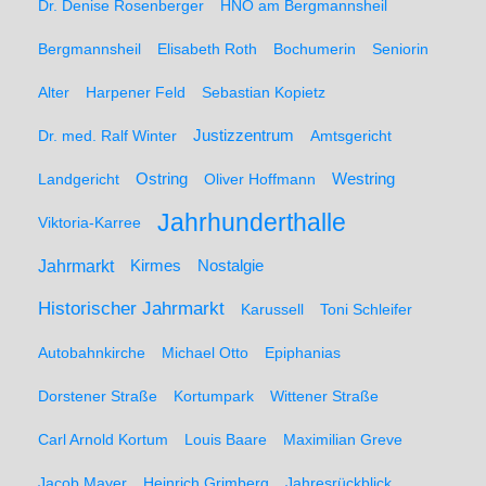
Dr. Denise Rosenberger
HNO am Bergmannsheil
Bergmannsheil
Elisabeth Roth
Bochumerin
Seniorin
Alter
Harpener Feld
Sebastian Kopietz
Dr. med. Ralf Winter
Justizzentrum
Amtsgericht
Ostring
Westring
Landgericht
Oliver Hoffmann
Jahrhunderthalle
Viktoria-Karree
Jahrmarkt
Kirmes
Nostalgie
Historischer Jahrmarkt
Karussell
Toni Schleifer
Autobahnkirche
Michael Otto
Epiphanias
Dorstener Straße
Kortumpark
Wittener Straße
Carl Arnold Kortum
Louis Baare
Maximilian Greve
Jacob Mayer
Heinrich Grimberg
Jahresrückblick