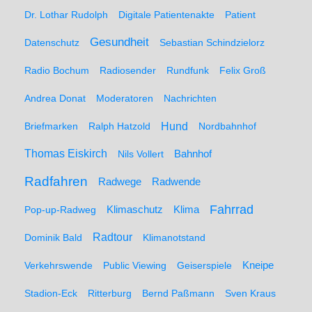
Dr. Lothar Rudolph
Digitale Patientenakte
Patient
Gesundheit
Datenschutz
Sebastian Schindzielorz
Radio Bochum
Radiosender
Rundfunk
Felix Groß
Andrea Donat
Moderatoren
Nachrichten
Hund
Briefmarken
Ralph Hatzold
Nordbahnhof
Thomas Eiskirch
Nils Vollert
Bahnhof
Radfahren
Radwege
Radwende
Fahrrad
Klimaschutz
Klima
Pop-up-Radweg
Radtour
Dominik Bald
Klimanotstand
Kneipe
Verkehrswende
Public Viewing
Geiserspiele
Stadion-Eck
Ritterburg
Bernd Paßmann
Sven Kraus