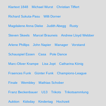
Klartext 1848
Michael Wurst
Christian Tiffert
Richard Sukuta-Pasu
Willi Dorner
Magdalene Anna Dieke
Judith Abegg
Rusty
Steven Skeels
Marcel Brauneis
Andrew Lloyd Webber
Arlene Phillips
John Napier
Manager
Vorstand
Schauspiel Essen
Casa
Pole Dance
Marc-Oliver Krampe
Lisa Jopt
Catharina König
Fraences Funk
Günter Funk
Champions-League
Finale
Wembley
Mathias Schober
Franz Beckenbauer
U13
Trikots
Trikotsammlung
Auktion
Kidsday
Kindertag
Hochzeit