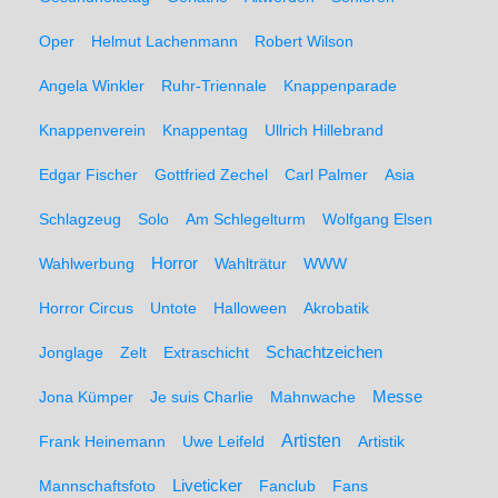
Oper
Helmut Lachenmann
Robert Wilson
Angela Winkler
Ruhr-Triennale
Knappenparade
Knappenverein
Knappentag
Ullrich Hillebrand
Edgar Fischer
Gottfried Zechel
Carl Palmer
Asia
Schlagzeug
Solo
Am Schlegelturm
Wolfgang Elsen
Wahlwerbung
Horror
Wahlträtur
WWW
Horror Circus
Untote
Halloween
Akrobatik
Schachtzeichen
Jonglage
Zelt
Extraschicht
Messe
Jona Kümper
Je suis Charlie
Mahnwache
Artisten
Frank Heinemann
Uwe Leifeld
Artistik
Liveticker
Mannschaftsfoto
Fanclub
Fans