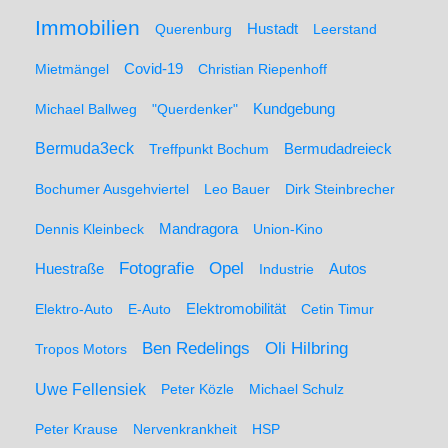
Immobilien
Hustadt
Querenburg
Leerstand
Mietmängel
Covid-19
Christian Riepenhoff
Michael Ballweg
"Querdenker"
Kundgebung
Bermuda3eck
Bermudadreieck
Treffpunkt Bochum
Bochumer Ausgehviertel
Leo Bauer
Dirk Steinbrecher
Dennis Kleinbeck
Mandragora
Union-Kino
Fotografie
Opel
Huestraße
Industrie
Autos
Elektro-Auto
E-Auto
Elektromobilität
Cetin Timur
Ben Redelings
Oli Hilbring
Tropos Motors
Uwe Fellensiek
Peter Közle
Michael Schulz
Peter Krause
Nervenkrankheit
HSP