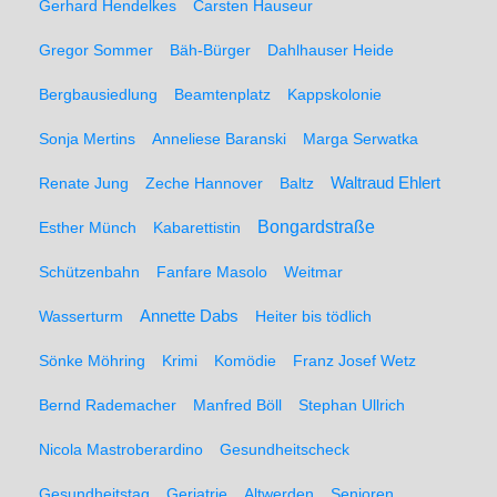
Gerhard Hendelkes
Carsten Hauseur
Gregor Sommer
Bäh-Bürger
Dahlhauser Heide
Bergbausiedlung
Beamtenplatz
Kappskolonie
Sonja Mertins
Anneliese Baranski
Marga Serwatka
Renate Jung
Zeche Hannover
Baltz
Waltraud Ehlert
Bongardstraße
Esther Münch
Kabarettistin
Schützenbahn
Fanfare Masolo
Weitmar
Annette Dabs
Wasserturm
Heiter bis tödlich
Sönke Möhring
Krimi
Komödie
Franz Josef Wetz
Bernd Rademacher
Manfred Böll
Stephan Ullrich
Nicola Mastroberardino
Gesundheitscheck
Gesundheitstag
Geriatrie
Altwerden
Senioren