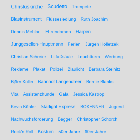
Christuskirche
Scudetto
Trompete
Blasinstrument
Flüssesiedlung
Ruth Joachim
Dennis Mehlan
Ehrendamen
Harpen
Junggesellen-Hauptmann
Ferien
Jürgen Holletzek
Christian Schreier
Litfaßsäule
Leuchtturm
Werbung
Reklame
Plakat
Polizei
Blaulicht
Barbara Steinitz
Björn Kollin
Bahnhof Langendreer
Bernie Blanks
Vita
Assistenzhunde
Gala
Jessica Kastrop
Kevin Köhler
Starlight Express
BOKENNER
Jugend
Nachwuchsförderung
Bagger
Christopher Schorch
Rock'n Roll
Kostüm
50er Jahre
60er Jahre