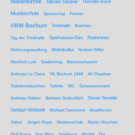
Marienkirche
Steven Sloane
Thorsten Kock
Musikschule
Sponsoring
Partner
VBW Bochum
Trinkhalle
Büdchen
Sparkassen-Giro
Radrennen
Tag der Trinkhalle
Wohnungssiedlung
Wohnkultur
Norbert Riffel
Manfred Lork
Stadionring
Bienenschwarm
Andreas Le Claire
VfL Bochum 1848
Ali Chaaban
Toilettenhäuschen
Toilette
WC
Schwanenmarkt
Simon Terodde
Andreas Halwer
Barbara Gottschlich
Gertjan Verbeek
Michael Townsend
Musikforum
Tattoo
Jürgen Klopp
Meisterschale
Martin Hüschen
Olaf Kraus
Star Wars
Spielzeug
Modell
Dia