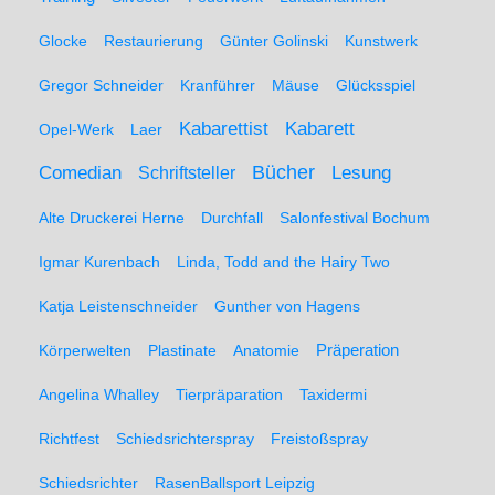
Glocke
Restaurierung
Günter Golinski
Kunstwerk
Gregor Schneider
Kranführer
Mäuse
Glücksspiel
Kabarett
Kabarettist
Opel-Werk
Laer
Comedian
Bücher
Lesung
Schriftsteller
Alte Druckerei Herne
Durchfall
Salonfestival Bochum
Igmar Kurenbach
Linda, Todd and the Hairy Two
Katja Leistenschneider
Gunther von Hagens
Präperation
Körperwelten
Plastinate
Anatomie
Angelina Whalley
Tierpräparation
Taxidermi
Richtfest
Schiedsrichterspray
Freistoßspray
Schiedsrichter
RasenBallsport Leipzig