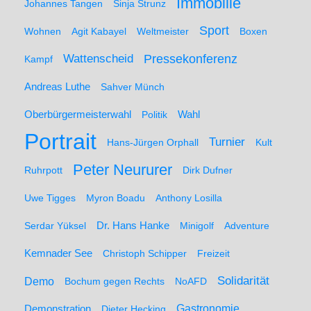
Immobilie
Johannes Tangen
Sinja Strunz
Sport
Wohnen
Agit Kabayel
Weltmeister
Boxen
Wattenscheid
Pressekonferenz
Kampf
Andreas Luthe
Sahver Münch
Oberbürgermeisterwahl
Politik
Wahl
Portrait
Turnier
Hans-Jürgen Orphall
Kult
Peter Neururer
Ruhrpott
Dirk Dufner
Uwe Tigges
Myron Boadu
Anthony Losilla
Serdar Yüksel
Dr. Hans Hanke
Minigolf
Adventure
Kemnader See
Christoph Schipper
Freizeit
Solidarität
Demo
Bochum gegen Rechts
NoAFD
Demonstration
Gastronomie
Dieter Hecking