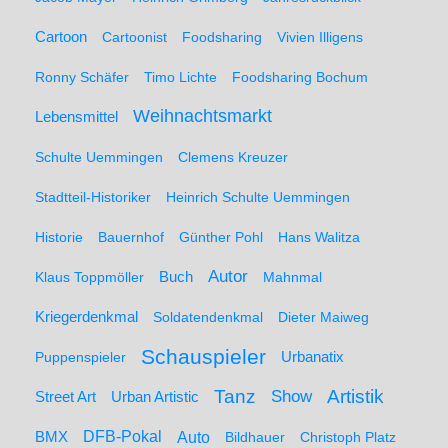
Cartoon
Cartoonist
Foodsharing
Vivien Illigens
Ronny Schäfer
Timo Lichte
Foodsharing Bochum
Weihnachtsmarkt
Lebensmittel
Schulte Uemmingen
Clemens Kreuzer
Stadtteil-Historiker
Heinrich Schulte Uemmingen
Historie
Bauernhof
Günther Pohl
Hans Walitza
Autor
Klaus Toppmöller
Buch
Mahnmal
Kriegerdenkmal
Soldatendenkmal
Dieter Maiweg
Schauspieler
Puppenspieler
Urbanatix
Artistik
Tanz
Show
Street Art
Urban Artistic
BMX
DFB-Pokal
Auto
Bildhauer
Christoph Platz