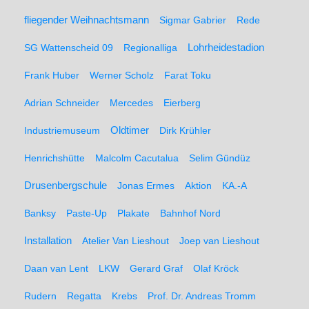
fliegender Weihnachtsmann
Sigmar Gabrier
Rede
SG Wattenscheid 09
Regionalliga
Lohrheidestadion
Frank Huber
Werner Scholz
Farat Toku
Adrian Schneider
Mercedes
Eierberg
Oldtimer
Industriemuseum
Dirk Krühler
Henrichshütte
Malcolm Cacutalua
Selim Gündüz
Drusenbergschule
Jonas Ermes
Aktion
KA.-A
Banksy
Paste-Up
Plakate
Bahnhof Nord
Installation
Atelier Van Lieshout
Joep van Lieshout
Daan van Lent
LKW
Gerard Graf
Olaf Kröck
Rudern
Regatta
Krebs
Prof. Dr. Andreas Tromm