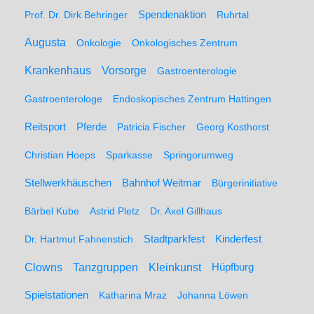
Spendenaktion
Prof. Dr. Dirk Behringer
Ruhrtal
Augusta
Onkologie
Onkologisches Zentrum
Krankenhaus
Vorsorge
Gastroenterologie
Gastroenterologe
Endoskopisches Zentrum Hattingen
Pferde
Reitsport
Patricia Fischer
Georg Kosthorst
Christian Hoeps
Sparkasse
Springorumweg
Stellwerkhäuschen
Bahnhof Weitmar
Bürgerinitiative
Bärbel Kube
Astrid Pletz
Dr. Axel Gillhaus
Stadtparkfest
Kinderfest
Dr. Hartmut Fahnenstich
Clowns
Tanzgruppen
Kleinkunst
Hüpfburg
Spielstationen
Katharina Mraz
Johanna Löwen