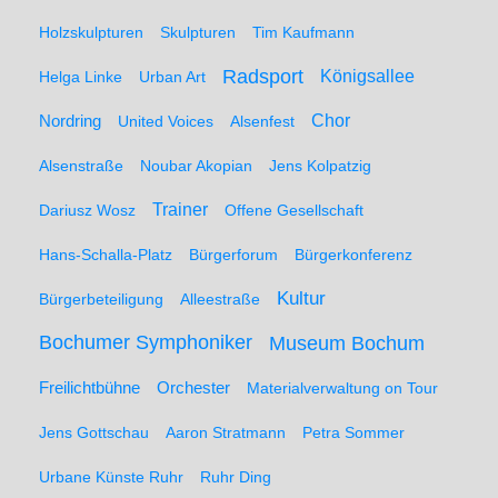
Holzskulpturen
Skulpturen
Tim Kaufmann
Radsport
Königsallee
Helga Linke
Urban Art
Nordring
Chor
United Voices
Alsenfest
Alsenstraße
Noubar Akopian
Jens Kolpatzig
Trainer
Dariusz Wosz
Offene Gesellschaft
Hans-Schalla-Platz
Bürgerforum
Bürgerkonferenz
Kultur
Bürgerbeteiligung
Alleestraße
Bochumer Symphoniker
Museum Bochum
Freilichtbühne
Orchester
Materialverwaltung on Tour
Jens Gottschau
Aaron Stratmann
Petra Sommer
Urbane Künste Ruhr
Ruhr Ding