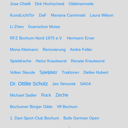
Jose Chielli
Dirk Hochscheid
Oldtimermeile
KunstLichtTor
DaF
Mariana Carminatti
Laura Wilson
Li Zhen
Guerschon Moise
RFZ Bochum-Nord 1975 e.V.
Hermann Erver
Mona Kleimann
Renovierung
Andre Feller
Spieldrache
Heinz Krautwurst
Renate Krautwurst
Spielplatz
Volker Steude
Traktoren
Detlev Hubert
Dr. Ottilie Scholz
Jan Simunek
SAGA
Zeche
Michael Sadler
Rock
Bochumer Bürger Gilde
Vfl Bochum
1. Dart-Sport-Club Bochum
Bulls German Open