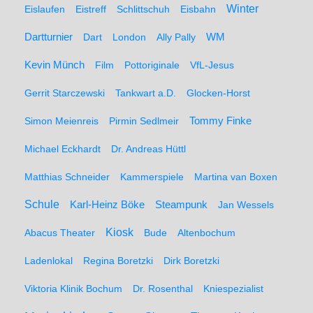
Winter
Eislaufen
Eistreff
Schlittschuh
Eisbahn
WM
Dartturnier
Dart
London
Ally Pally
Kevin Münch
Film
Pottoriginale
VfL-Jesus
Gerrit Starczewski
Tankwart a.D.
Glocken-Horst
Simon Meienreis
Pirmin Sedlmeir
Tommy Finke
Michael Eckhardt
Dr. Andreas Hüttl
Matthias Schneider
Kammerspiele
Martina van Boxen
Schule
Karl-Heinz Böke
Steampunk
Jan Wessels
Kiosk
Abacus Theater
Bude
Altenbochum
Ladenlokal
Regina Boretzki
Dirk Boretzki
Viktoria Klinik Bochum
Dr. Rosenthal
Kniespezialist