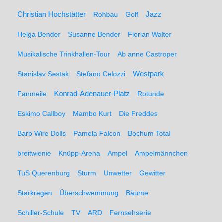
Christian Hochstätter
Rohbau
Golf
Jazz
Helga Bender
Susanne Bender
Florian Walter
Musikalische Trinkhallen-Tour
Ab anne Castroper
Stanislav Sestak
Stefano Celozzi
Westpark
Fanmeile
Konrad-Adenauer-Platz
Rotunde
Eskimo Callboy
Mambo Kurt
Die Freddes
Barb Wire Dolls
Pamela Falcon
Bochum Total
breitwienie
Knüpp-Arena
Ampel
Ampelmännchen
TuS Querenburg
Sturm
Unwetter
Gewitter
Starkregen
Überschwemmung
Bäume
Schiller-Schule
TV
ARD
Fernsehserie