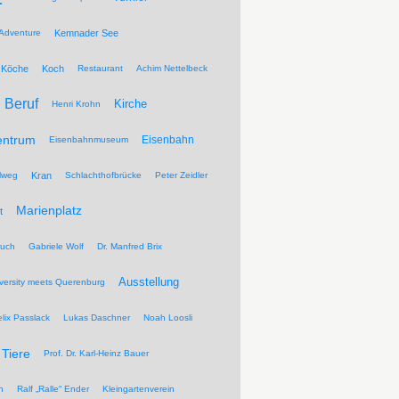
Adventure
Kemnader See
Köche
Koch
Restaurant
Achim Nettelbeck
Beruf
Kirche
Henri Krohn
entrum
Eisenbahn
Eisenbahnmuseum
lweg
Kran
Schlachthofbrücke
Peter Zeidler
Marienplatz
t
ruch
Gabriele Wolf
Dr. Manfred Brix
Ausstellung
versity meets Querenburg
elix Passlack
Lukas Daschner
Noah Loosli
Tiere
Prof. Dr. Karl-Heinz Bauer
n
Ralf „Ralle“ Ender
Kleingartenverein