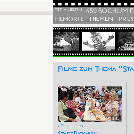
459 BOCHUM F
TIEF IM WESTEN
FILMORTE
THEMEN
PRES
Filme zum Thema "Sta
3:10
»
Film ansehen
StadtPicknick