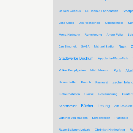
Dr. Axel Gillhaus
Dr. Hartmut Fahnenstich
Stadtpa
Jose Chielli
Dirk Hochscheid
Oldtimermeile
Kun
Mona Kleimann
Renovierung
Andre Feller
Spi
Jan Simunek
SAGA
Michael Sadler
Rock
Z
Stadtwerke Bochum
Appolonia-Pfaus-Park
Volker Kampfgarten
Mitch Maestro
Punk
Alkoh
Hasenpfeffer
Brauch
Karneval
Zeche Hollan
Luftaufnahmen
Glocke
Restaurierung
Günter 
Bücher
Lesung
Schriftsteller
Alte Druckere
Gunther von Hagens
Körperwelten
Plastinate
RasenBallsport Leipzig
Christian Hochstätter
R