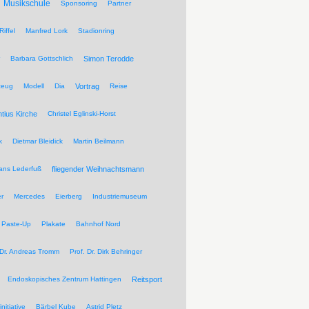
Musikschule
Sponsoring
Partner
Riffel
Manfred Lork
Stadionring
Barbara Gottschlich
Simon Terodde
zeug
Modell
Dia
Vortrag
Reise
ntius Kirche
Christel Eglinski-Horst
k
Dietmar Bleidick
Martin Beilmann
ans Lederfuß
fliegender Weihnachtsmann
r
Mercedes
Eierberg
Industriemuseum
Paste-Up
Plakate
Bahnhof Nord
 Dr. Andreas Tromm
Prof. Dr. Dirk Behringer
Endoskopisches Zentrum Hattingen
Reitsport
nitiative
Bärbel Kube
Astrid Pletz