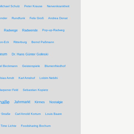
Michael Schulz
Peter Krause
Nervenkrankheit
ender
Rundfunk
Felix Groß
Andrea Donat
Radwege
Radwende
Pop-up-Radweg
on-Eck
Ritterburg
Bernd Paßmann
seum
Dr. Hans Günter Golinski
el Beckmann
Geisterspiele
Blumenfriedhof
bias Arndt
Karl Amshof
Lolzim Nebihi
Harpener Feld
Sebastian Kopietz
halle
Jahrmarkt
Kirmes
Nostalgie
r Straße
Carl Arnold Kortum
Louis Baare
Timo Lichte
Foodsharing Bochum