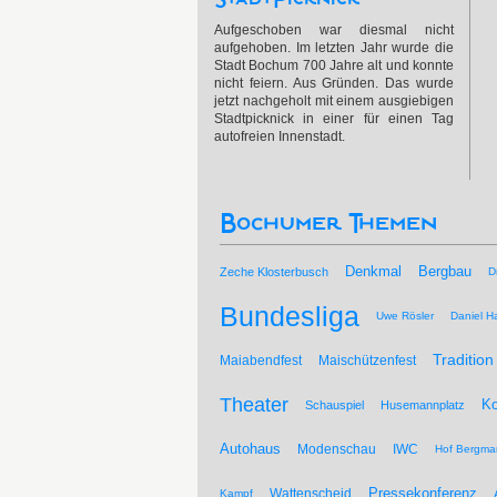
Aufgeschoben war diesmal nicht
aufgehoben. Im letzten Jahr wurde die
Stadt Bochum 700 Jahre alt und konnte
nicht feiern. Aus Gründen. Das wurde
jetzt nachgeholt mit einem ausgiebigen
Stadtpicknick in einer für einen Tag
autofreien Innenstadt.
Bochumer Themen
Bergbau
Denkmal
Zeche Klosterbusch
D
Bundesliga
Uwe Rösler
Daniel Ha
Tradition
Maiabendfest
Maischützenfest
Theater
Ko
Schauspiel
Husemannplatz
Autohaus
Modenschau
IWC
Hof Bergma
Pressekonferenz
Wattenscheid
Kampf