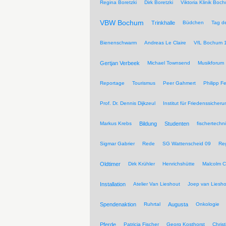
Regina Boretzki
Dirk Boretzki
Viktoria Klinik Boc
VBW Bochum
Trinkhalle
Büdchen
Tag de
Bienenschwarm
Andreas Le Claire
VfL Bochum 
Gertjan Verbeek
Michael Townsend
Musikforum
Reportage
Tourismus
Peer Gahmert
Philipp F
Prof. Dr. Dennis Dijkzeul
Institut für Friedenssiche
Markus Krebs
Bildung
Studenten
fischertechn
Sigmar Gabrier
Rede
SG Wattenscheid 09
Reg
Oldtimer
Dirk Krühler
Henrichshütte
Malcolm C
Installation
Atelier Van Lieshout
Joep van Liesho
Spendenaktion
Ruhrtal
Augusta
Onkologie
Pferde
Patricia Fischer
Georg Kosthorst
Chris