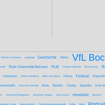
VfL Bo
Geschichte
Abriss
r. Bastian Hartmann
Lottental
B
Ruhr-Universität Bochum
RUB
nslik
Christian Wierzba
Brandschutz
Festival
Fußmarsch
Fidena
Puppenth
Stefan Vahldieck
Björn Sauerland
Benefiz
Spenden
rtumstraße
Mode
Charity
Inner 
Christofer Schmidt
Immobilie
nn
Gemeinschaftsgarten
Johannes Tangen
Sinja Strunz
Wohnen
Portrai
Andreas Luthe
Sahver Münch
Oberbürgermeisterwahl
Politik
Wahl