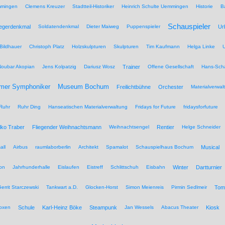
mmingen
Clemens Kreuzer
Stadtteil-Historiker
Heinrich Schulte Uemmingen
Historie
B
Schauspieler
iegerdenkmal
Soldatendenkmal
Dieter Maiweg
Puppenspieler
Ur
Bildhauer
Christoph Platz
Holzskulpturen
Skulpturen
Tim Kaufmann
Helga Linke
U
Noubar Akopian
Jens Kolpatzig
Dariusz Wosz
Trainer
Offene Gesellschaft
Hans-Scha
Museum Bochum
mer Symphoniker
Freilichtbühne
Orchester
Materialverwal
Ruhr
Ruhr Ding
Hanseatischen Materialverwaltung
Fridays for Future
fridaysforfuture
lko Traber
Fliegender Weihnachtsmann
Weihnachtsengel
Rentier
Helge Schneider
all
Airbus
raumlaborberlin
Architekt
Spamalot
Schauspielhaus Bochum
Musical
on
Jahrhunderhalle
Eislaufen
Eistreff
Schlittschuh
Eisbahn
Winter
Dartturnier
errit Starczewski
Tankwart a.D.
Glocken-Horst
Simon Meienreis
Pirmin Sedlmeir
Tom
Boxen
Schule
Karl-Heinz Böke
Steampunk
Jan Wessels
Abacus Theater
Kiosk