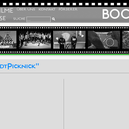
ILME
BO
ÜBER UNS
KONTAKT
FÖRDERER
SE
SUCHE
dtPicknick"