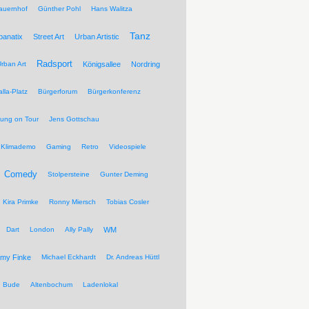
auernhof
Günther Pohl
Hans Walitza
Tanz
banatix
Street Art
Urban Artistic
Radsport
rban Art
Königsallee
Nordring
lla-Platz
Bürgerforum
Bürgerkonferenz
tung on Tour
Jens Gottschau
Klimademo
Gaming
Retro
Videospiele
Comedy
Stolpersteine
Gunter Deming
Kira Primke
Ronny Miersch
Tobias Cosler
Dart
London
Ally Pally
WM
my Finke
Michael Eckhardt
Dr. Andreas Hüttl
Bude
Altenbochum
Ladenlokal