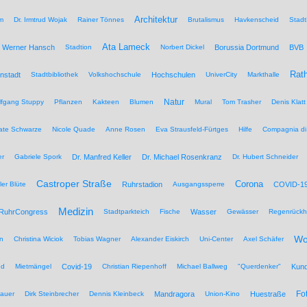
Architektur
um
Dr. Irmtrud Wojak
Rainer Tönnes
Brutalismus
Havkenscheid
Stadt
Ata Lameck
Werner Hansch
Stadtion
Norbert Dickel
Borussia Dortmund
BVB
Rat
nstadt
Stadtbibliothek
Volkshochschule
Hochschulen
UniverCity
Markthalle
Natur
lfgang Stuppy
Pflanzen
Kakteen
Blumen
Mural
Tom Trasher
Denis Klatt
ate Schwarze
Nicole Quade
Anne Rosen
Eva Strausfeld-Fürtges
Hilfe
Compagnia di
er
Gabriele Spork
Dr. Manfred Keller
Dr. Michael Rosenkranz
Dr. Hubert Schneider
Castroper Straße
Corona
ler Blüte
Ruhrstadion
Ausgangssperre
COVID-1
Medizin
RuhrCongress
Stadtparkteich
Fische
Wasser
Gewässer
Regenrückh
Wo
n
Christina Wiciok
Tobias Wagner
Alexander Eiskirch
Uni-Center
Axel Schäfer
nd
Mietmängel
Covid-19
Christian Riepenhoff
Michael Ballweg
"Querdenker"
Kun
Fo
auer
Dirk Steinbrecher
Dennis Kleinbeck
Mandragora
Union-Kino
Huestraße