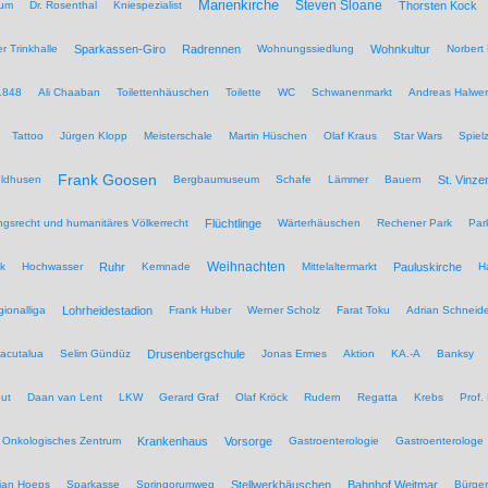
Marienkirche
Steven Sloane
hum
Dr. Rosenthal
Kniespezialist
Thorsten Kock
r Trinkhalle
Sparkassen-Giro
Radrennen
Wohnungssiedlung
Wohnkultur
Norbert 
1848
Ali Chaaban
Toilettenhäuschen
Toilette
WC
Schwanenmarkt
Andreas Halwer
Tattoo
Jürgen Klopp
Meisterschale
Martin Hüschen
Olaf Kraus
Star Wars
Spiel
Frank Goosen
eldhusen
Bergbaumuseum
Schafe
Lämmer
Bauern
St. Vinze
rungsrecht und humanitäres Völkerrecht
Flüchtlinge
Wärterhäuschen
Rechener Park
Par
Weihnachten
ik
Hochwasser
Ruhr
Kemnade
Mittelaltermarkt
Pauluskirche
H
ionalliga
Lohrheidestadion
Frank Huber
Werner Scholz
Farat Toku
Adrian Schneide
acutalua
Selim Gündüz
Drusenbergschule
Jonas Ermes
Aktion
KA.-A
Banksy
ut
Daan van Lent
LKW
Gerard Graf
Olaf Kröck
Rudern
Regatta
Krebs
Prof.
Onkologisches Zentrum
Krankenhaus
Vorsorge
Gastroenterologie
Gastroenterologe
tian Hoeps
Sparkasse
Springorumweg
Stellwerkhäuschen
Bahnhof Weitmar
Bürgeri