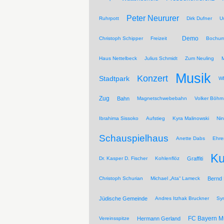
Peter Neururer
Ruhrpott
Dirk Dufner
U
Demo
Christoph Schipper
Freizeit
Bochum
Haus Nettelbeck
Julius Schmidt
Zum Neuling
Musik
Konzert
Stadtpark
WD
Zug
Bahn
Magnetschwebebahn
Volker Böhm
Ibrahima Sissoko
Aufstieg
Kyra Malinowski
Ni
Schauspielhaus
Anette Dabs
Ehre
Ku
Dr. Kasper D. Fischer
Kohlenflöz
Graffiti
Christoph Schurian
Michael „Ata“ Lameck
Bernd
Jüdische Gemeinde
Andres Itzhak Bruckner
Sy
FC Bayern 
Vereinsspitze
Hermann Gerland