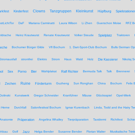
Clowns
Tanzgruppen
Kleinkunst
rkfest
Kinderfest
Hüpfburg
Spielstatione
stLichtTor
DaF
Mariana Carminatti
Laura Wilson
Li Zhen
Guerschon Moise
RFZ B
eldrache
Heinz Krautwurst
Renate Krautwurst
Volker Steude
Spielplatz
Traktoren
eche
Bochumer Bürger Gilde
Vfl Bochum
1. Dart-Sport-Club Bochum
Bulls German O
Stromausfall
stromfrei
Elektro
Strom
Haus
Wald
Holz
Die Kassierer
Nikolaj 
ol
Sex
Porno
Bier
Wahlplakat
Ralf Richter
Bermuda Talk
Talk
Brennerei
Ruine
d
Zechen
Förderturm
Guzheng
Sun Ronghan
China
Bochum
Felix 
Golinski
Kunstwerk
Gregor Schneider
Kranführer
Mäuse
Glücksspiel
Opel-Werk
i Herne
Durchfall
Salonfestival Bochum
Igmar Kurenbach
Linda, Todd and the Hairy T
Anatomie
Präperation
Angelina Whalley
Tierpräparation
Taxidermi
Richtfest
Schie
ohbau
Golf
Jazz
Helga Bender
Susanne Bender
Florian Walter
Musikalische Trin