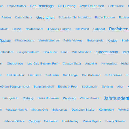
Ben Redelings
Oli Hilbring
Uwe Fellensiek
ur
Tropos Motors
Peter Közle
Gesundheit
Patient
Datenschutz
Sebastian Schindzielorz
Radio Bochum
Radios
Radfahren
Hund
atzold
Nordbahnhof
Thomas Eiskirch
Nils Vollert
Bahnhof
Radtour
Klimanotstand
Verkehrswende
Public Viewing
Geiserspiele
Kneipe
Stadi
Kunstmuseum
Mu
ptfriedhof
Freigrafendamm
Udo Kube
Urne
Villa Marckhoff
un
Obdachlose
Leo-Club Bochum-Ruhr
Carsten Statz
Autokino
Kirmesplatz
Micha
et
Karl Gerstein
Fritz Graff
Karl Hahn
Karl Lange
Carl Bollmann
Karl Loebker
To
NO am Bergmannsheil
Bergmannsheil
Elisabeth Roth
Bochumerin
Seniorin
Alter
Jahrhundert
Landgericht
Ostring
Oliver Hoffmann
Westring
Viktoria-Karree
er
Autobahnkirche
Michael Otto
Epiphanias
Dorstener Straße
Kortumpark
Wittene
Jahresrückblick
Cartoon
Cartoonist
Foodsharing
Vivien Illigens
Ronny Schäfer