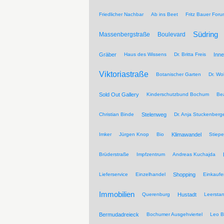
Friedlicher Nachbar
Ab ins Beet
Fritz Bauer For
Südring
Massenbergstraße
Boulevard
Gräber
Haus des Wissens
Dr. Britta Freis
Inne
Viktoriastraße
Botanischer Garten
Dr. Wo
Sold Out Gallery
Kinderschutzbund Bochum
Be
Christian Binde
Stelenweg
Dr. Anja Stuckenberg
Imker
Jürgen Knop
Bio
Klimawandel
Stiepe
Brüderstraße
Impfzentrum
Andreas Kuchajda
Lieferservice
Einzelhandel
Shopping
Einkaufe
Immobilien
Querenburg
Hustadt
Leersta
Bermudadreieck
Bochumer Ausgehviertel
Leo B