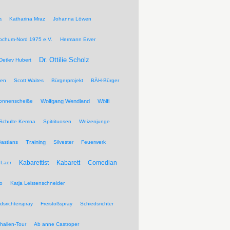
n
Katharina Mraz
Johanna Löwen
ochum-Nord 1975 e.V.
Hermann Erver
Dr. Ottilie Scholz
Detlev Hubert
pen
Scott Waites
Bürgerprojekt
BÄH-Bürger
Sonnenscheiße
Wolfgang Wendland
Wölfi
Schulte Kemna
Spitrituosen
Weizenjunge
Bastians
Training
Silvester
Feuerwerk
Kabarettist
Kabarett
Comedian
Laer
wo
Katja Leistenschneider
dsrichterspray
Freistoßspray
Schiedsrichter
khallen-Tour
Ab anne Castroper