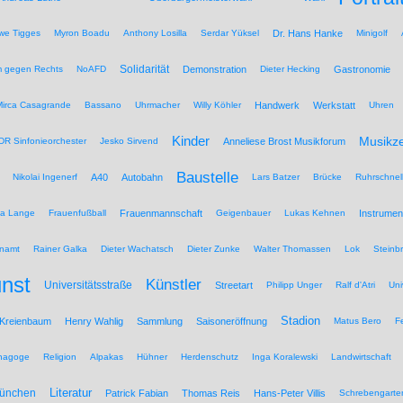
we Tigges
Myron Boadu
Anthony Losilla
Serdar Yüksel
Dr. Hans Hanke
Minigolf
Solidarität
 gegen Rechts
NoAFD
Demonstration
Dieter Hecking
Gastronomie
Mirca Casagrande
Bassano
Uhrmacher
Willy Köhler
Handwerk
Werkstatt
Uhren
Kinder
Musikz
R Sinfonieorchester
Jesko Sirvend
Anneliese Brost Musikforum
Baustelle
Nikolai Ingenerf
A40
Autobahn
Lars Batzer
Brücke
Ruhrschnel
na Lange
Frauenfußball
Frauenmannschaft
Geigenbauer
Lukas Kehnen
Instrumen
namt
Rainer Galka
Dieter Wachatsch
Dieter Zunke
Walter Thomassen
Lok
Steinb
nst
Künstler
Universitätsstraße
Streetart
Philipp Unger
Ralf d'Atri
Uni
Stadion
 Kreienbaum
Henry Wahlig
Sammlung
Saisoneröffnung
Matus Bero
F
nagoge
Religion
Alpakas
Hühner
Herdenschutz
Inga Koralewski
Landwirtschaft
Literatur
München
Patrick Fabian
Thomas Reis
Hans-Peter Villis
Schrebengarte