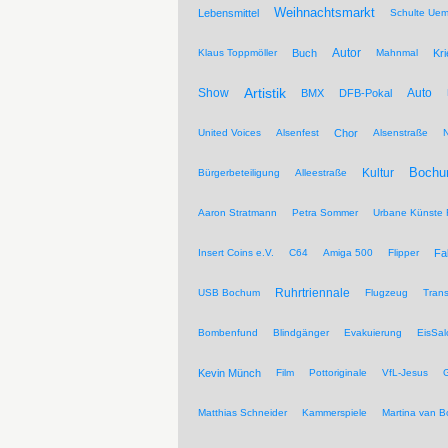
Weihnachtsmarkt
Lebensmittel
Schulte Ue
Autor
Klaus Toppmöller
Buch
Mahnmal
Kr
Artistik
Show
Auto
BMX
DFB-Pokal
United Voices
Alsenfest
Chor
Alsenstraße
Kultur
Bochu
Bürgerbeteiligung
Alleestraße
Aaron Stratmann
Petra Sommer
Urbane Künste 
Insert Coins e.V.
C64
Amiga 500
Flipper
Fa
Ruhrtriennale
USB Bochum
Flugzeug
Trans
Bombenfund
Blindgänger
Evakuierung
EisSal
Kevin Münch
Film
Pottoriginale
VfL-Jesus
G
Matthias Schneider
Kammerspiele
Martina van 