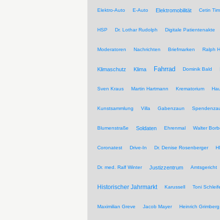
Elektro-Auto
E-Auto
Elektromobilität
Cetin Tim
HSP
Dr. Lothar Rudolph
Digitale Patientenakte
Moderatoren
Nachrichten
Briefmarken
Ralph H
Fahrrad
Klimaschutz
Klima
Dominik Bald
Sven Kraus
Martin Hartmann
Krematorium
Hau
Kunstsammlung
Villa
Gabenzaun
Spendenza
Blumenstraße
Soldaten
Ehrenmal
Walter Borb
Coronatest
Drive-In
Dr. Denise Rosenberger
H
Dr. med. Ralf Winter
Justizzentrum
Amtsgericht
Historischer Jahrmarkt
Karussell
Toni Schleif
Maximilian Greve
Jacob Mayer
Heinrich Grimberg