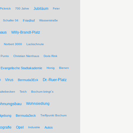
Jubiläum
Picknick
700 Jahre
Feier
Schalke 04
Friedhof
Wasserstraße
haus
Willy-Brandt-Platz
Norbert 3000
Lackschnute
 Punto
Christian Nienhaus
Doris Rink
Evangelische Stadtakademie
Honig
Bienen
Dr.-Ruer-Platz
Virus
9
Bermuda3Eck
altebecken
Teich
Bochum bringt´s
hnungsbau
Wohnsiedlung
dgebung
Bermuda3eck
Treffpunkt Bochum
tografie
Opel
Industrie
Autos