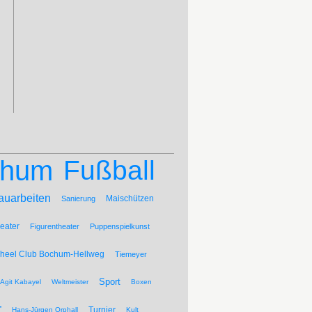
chum
Fußball
auarbeiten
Maischützen
Sanierung
eater
Figurentheater
Puppenspielkunst
Wheel Club Bochum-Hellweg
Tiemeyer
Sport
Agit Kabayel
Weltmeister
Boxen
t
Turnier
Hans-Jürgen Orphall
Kult