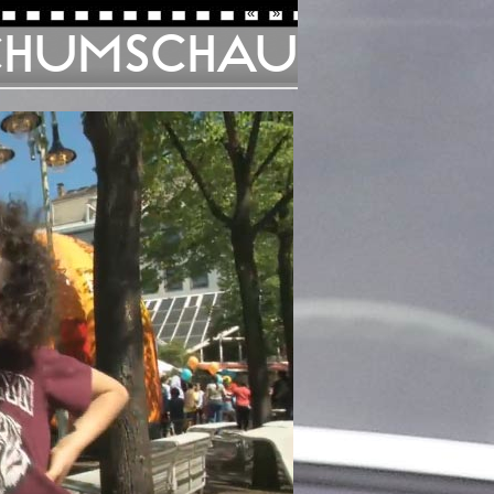
«
»
CHUMSCHAU