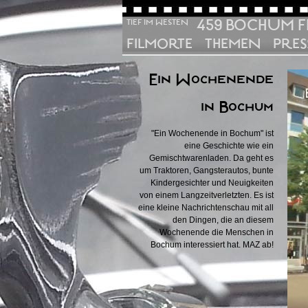
459 BOCHUM F
TIEF IM WESTEN
FILMORTE
THEMEN
PRES
Ein Wochenende
in Bochum
"Ein Wochenende in Bochum" ist
eine Geschichte wie ein
Gemischtwarenladen. Da geht es
um Traktoren, Gangsterautos, bunte
Kindergesichter und Neuigkeiten
von einem Langzeitverletzten. Es ist
eine kleine Nachrichtenschau mit all
den Dingen, die an diesem
Wochenende die Menschen in
Bochum interessiert hat. MAZ ab!