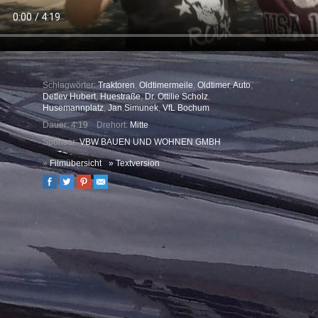
Schlagwörter:
Traktoren
,
Oldtimermeile
,
Oldtimer
,
Auto
,
Detlev Hubert
,
Huestraße
,
Dr. Ottilie Scholz
,
Husemannplatz
,
Jan Simunek
,
VfL Bochum
Dauer: 4:19
Drehort:
Mitte
Sponsor:
VBW BAUEN UND WOHNEN GMBH
»
Filmübersicht
»
Textversion