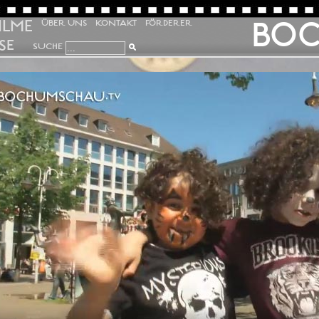
ILME
BO
ÜBER UNS
KONTAKT
FÖRDERER
SE
SUCHE