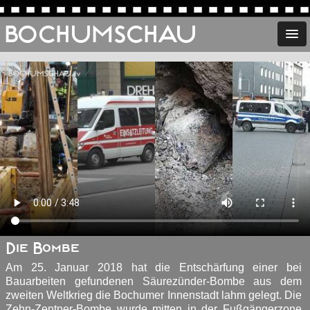
BOCHUMSCHAU
Die Bombe
Am 25. Januar 2018 hat die Entschärfung einer bei
Bauarbeiten gefundenen Säurezünder-Bombe aus dem
zweiten Weltkrieg die Bochumer Innenstadt lahm gelegt. Die
Zehn-Zentner-Bombe wurde mitten in der Fußgängerzone