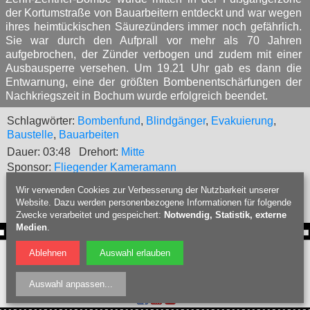
der Kortumstraße von Bauarbeitern entdeckt und war wegen
ihres heimtückischen Säurezünders immer noch gefährlich.
Sie war durch den Aufprall vor mehr als 70 Jahren
aufgebrochen, der Zünder verbogen und zudem mit einer
Ausbausperre versehen. Um 19.21 Uhr gab es dann die
Entwarnung, eine der größten Bombenentschärfungen der
Nachkriegszeit in Bochum wurde erfolgreich beendet.
Schlagwörter:
Bombenfund
,
Blindgänger
,
Evakuierung
,
Baustelle
,
Bauarbeiten
Dauer: 03:48
Drehort:
Mitte
Sponsor:
Fliegender Kameramann
»
Filmübersicht
»
Textversion
Wir verwenden Cookies zur Verbesserung der Nutzbarkeit unserer
Website. Dazu werden personenbezogene Informationen für folgende
Zwecke verarbeitet und gespeichert:
Notwendig, Statistik, externe
Medien
.
Webdesign Bochum
:
PIXELHAUS®
Ablehnen
Auswahl erlauben
Filmproduktion Bochum
|
Fotograf Bochum
|
Hochzeitsfotograf Bochum
|
Datenschutz
|
Nutzungsbedingungen
|
Impressum
| © Bochumschau 2026
Auswahl anpassen
...