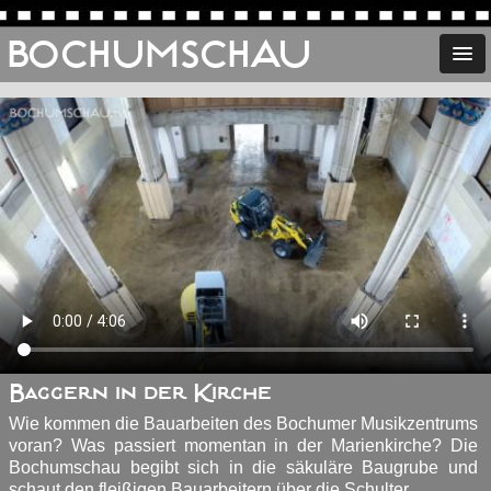
BOCHUMSCHAU
Baggern in der Kirche
Wie kommen die Bauarbeiten des Bochumer Musikzentrums
voran? Was passiert momentan in der Marienkirche? Die
Bochumschau begibt sich in die säkuläre Baugrube und
schaut den fleißigen Bauarbeitern über die Schulter.