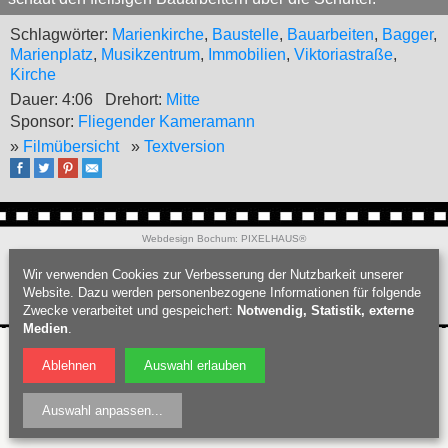
Schlagwörter:
Marienkirche
,
Baustelle
,
Bauarbeiten
,
Bagger
,
Marienplatz
,
Musikzentrum
,
Immobilien
,
Viktoriastraße
,
Kirche
Dauer: 4:06
Drehort:
Mitte
Sponsor:
Fliegender Kameramann
»
Filmübersicht
»
Textversion
Webdesign Bochum
:
PIXELHAUS®
Filmproduktion Bochum
|
Fotograf Bochum
|
Hochzeitsfotograf Bochum
|
Wir verwenden Cookies zur Verbesserung der Nutzbarkeit unserer
Datenschutz
|
Nutzungsbedingungen
|
Impressum
| © Bochumschau 2026
Website. Dazu werden personenbezogene Informationen für folgende
Zwecke verarbeitet und gespeichert:
Notwendig, Statistik, externe
Medien
.
Ablehnen
Auswahl erlauben
Auswahl anpassen
...