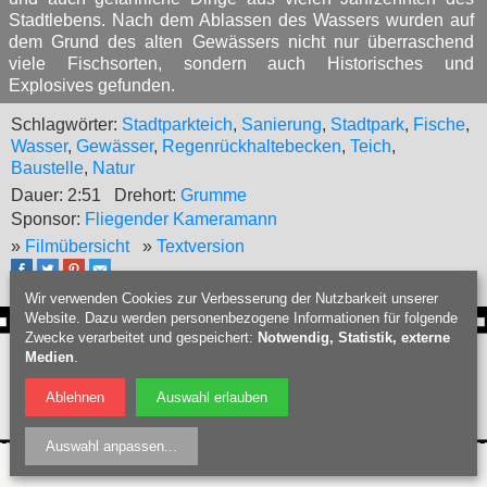
Stadtlebens. Nach dem Ablassen des Wassers wurden auf
dem Grund des alten Gewässers nicht nur überraschend
viele Fischsorten, sondern auch Historisches und
Explosives gefunden.
Schlagwörter:
Stadtparkteich
,
Sanierung
,
Stadtpark
,
Fische
,
Wasser
,
Gewässer
,
Regenrückhaltebecken
,
Teich
,
Baustelle
,
Natur
Dauer: 2:51
Drehort:
Grumme
Sponsor:
Fliegender Kameramann
»
Filmübersicht
»
Textversion
Wir verwenden Cookies zur Verbesserung der Nutzbarkeit unserer
Website. Dazu werden personenbezogene Informationen für folgende
Zwecke verarbeitet und gespeichert:
Notwendig, Statistik, externe
Webdesign Bochum
:
PIXELHAUS®
Medien
.
Filmproduktion Bochum
|
Fotograf Bochum
|
Hochzeitsfotograf Bochum
|
Ablehnen
Auswahl erlauben
Datenschutz
|
Nutzungsbedingungen
|
Impressum
| © Bochumschau 2026
Auswahl anpassen
...