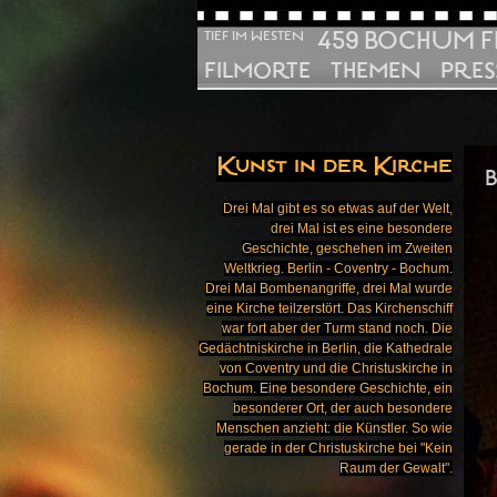
459 BOCHUM F
TIEF IM WESTEN
FILMORTE
THEMEN
PRES
Kunst in der Kirche
Drei Mal gibt es so etwas auf der Welt,
drei Mal ist es eine besondere
Geschichte, geschehen im Zweiten
Weltkrieg. Berlin - Coventry - Bochum.
Drei Mal Bombenangriffe, drei Mal wurde
eine Kirche teilzerstört. Das Kirchenschiff
war fort aber der Turm stand noch. Die
Gedächtniskirche in Berlin, die Kathedrale
von Coventry und die Christuskirche in
Bochum. Eine besondere Geschichte, ein
besonderer Ort, der auch besondere
Menschen anzieht: die Künstler. So wie
gerade in der Christuskirche bei "Kein
Raum der Gewalt".