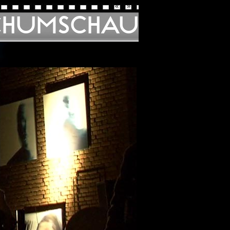
«
»
CHUMSCHAU