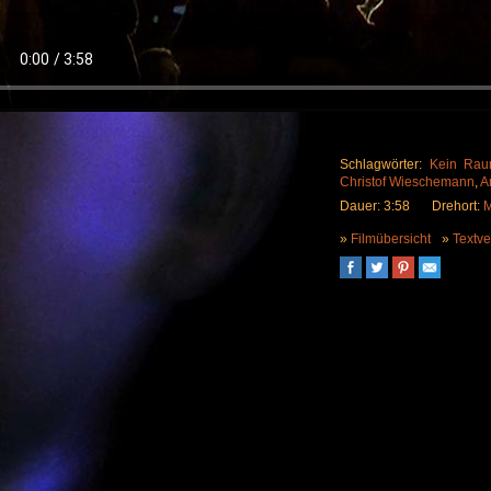
Schlagwörter:
Kein Rau
Christof Wieschemann
,
A
Dauer: 3:58
Drehort:
M
»
Filmübersicht
»
Textve