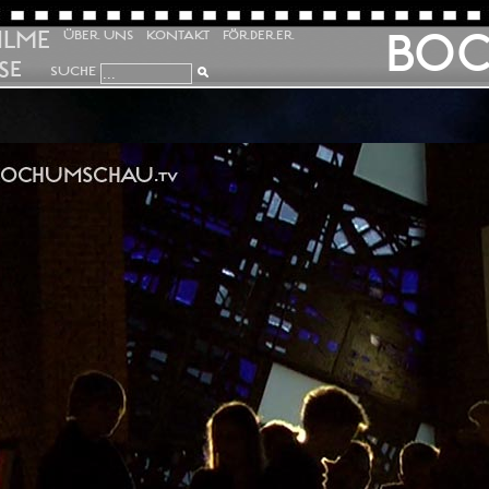
ILME
BO
ÜBER UNS
KONTAKT
FÖRDERER
SE
SUCHE