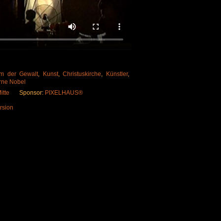
m der Gewalt
,
Kunst
,
Christuskirche
,
Künstler
,
rne Nobel
itte
Sponsor:
PIXELHAUS®
rsion