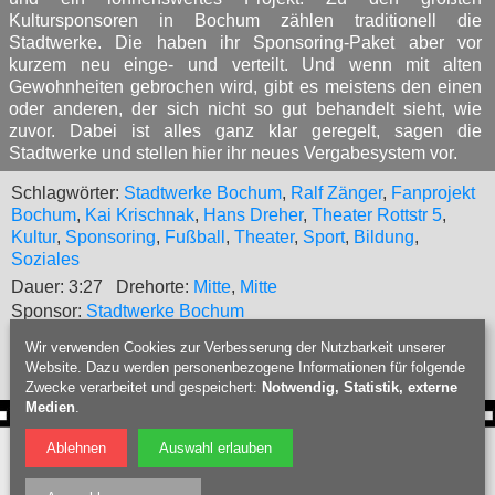
Kultursponsoren in Bochum zählen traditionell die
Stadtwerke. Die haben ihr Sponsoring-Paket aber vor
kurzem neu einge- und verteilt. Und wenn mit alten
Gewohnheiten gebrochen wird, gibt es meistens den einen
oder anderen, der sich nicht so gut behandelt sieht, wie
zuvor. Dabei ist alles ganz klar geregelt, sagen die
Stadtwerke und stellen hier ihr neues Vergabesystem vor.
Schlagwörter:
Stadtwerke Bochum
,
Ralf Zänger
,
Fanprojekt
Bochum
,
Kai Krischnak
,
Hans Dreher
,
Theater Rottstr 5
,
Kultur
,
Sponsoring
,
Fußball
,
Theater
,
Sport
,
Bildung
,
Soziales
Dauer: 3:27
Drehorte:
Mitte
,
Mitte
Sponsor:
Stadtwerke Bochum
»
Filmübersicht
»
Textversion
Wir verwenden Cookies zur Verbesserung der Nutzbarkeit unserer
Website. Dazu werden personenbezogene Informationen für folgende
Zwecke verarbeitet und gespeichert:
Notwendig, Statistik, externe
Medien
.
Webdesign Bochum
:
PIXELHAUS®
Ablehnen
Auswahl erlauben
Filmproduktion Bochum
|
Fotograf Bochum
|
Hochzeitsfotograf Bochum
|
Datenschutz
|
Nutzungsbedingungen
|
Impressum
| © Bochumschau 2026