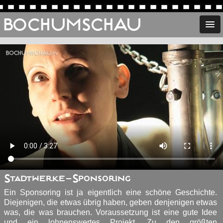
BOCHUMSCHAU
Stadtwerke-Sponsoring
Ein Sponsoring ist ja eigentlich eine schöne Geschichte.
Diejenigen, die etwas übrig haben, geben denjenigen etwas
was, die was brauchen. Voraussetzung ist eine gute Idee
und ein lohnenswertes Projekt. Zu den größten