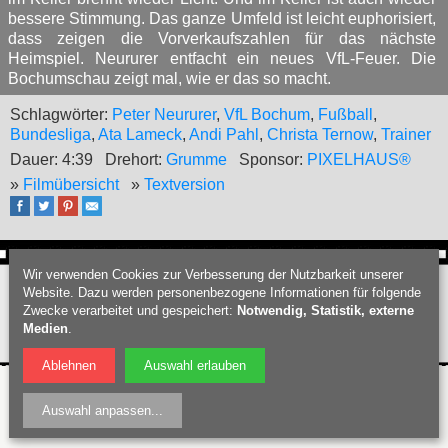
bessere Stimmung. Das ganze Umfeld ist leicht euphorisiert,
dass zeigen die Vorverkaufszahlen für das nächste
Heimspiel. Neururer entfacht ein neues VfL-Feuer. Die
Bochumschau zeigt mal, wie er das so macht.
Schlagwörter:
Peter Neururer
,
VfL Bochum
,
Fußball
,
Bundesliga
,
Ata Lameck
,
Andi Pahl
,
Christa Ternow
,
Trainer
Dauer: 4:39
Drehort:
Grumme
Sponsor:
PIXELHAUS®
»
Filmübersicht
»
Textversion
Wir verwenden Cookies zur Verbesserung der Nutzbarkeit unserer
Webdesign Bochum
:
PIXELHAUS®
Website. Dazu werden personenbezogene Informationen für folgende
Filmproduktion Bochum
|
Fotograf Bochum
|
Hochzeitsfotograf Bochum
|
Zwecke verarbeitet und gespeichert:
Notwendig, Statistik, externe
Datenschutz
|
Nutzungsbedingungen
|
Impressum
| © Bochumschau 2026
Medien
.
Ablehnen
Auswahl erlauben
Auswahl anpassen
...