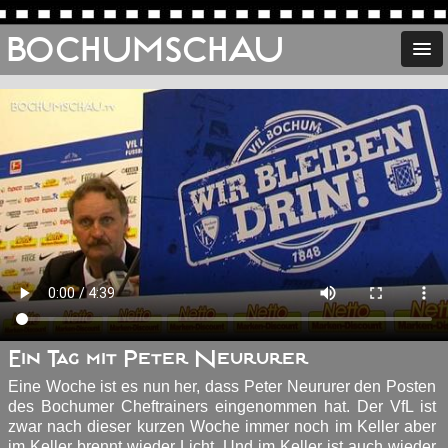
BOCHUMSCHAU
Ein Tag mit Peter Neururer
Eine Woche ist es nun her, dass Peter Neururer den Posten
des Bochumer Cheftrainers eingenommen hat. Der VfL ist
zwar nach dieser kurzen Woche immer noch im Keller aber
im Keller brennt wieder Licht. Und im Keller ist auch wieder