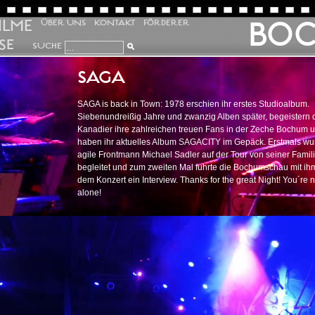
ILME
BO
ÜBER UNS
KONTAKT
FÖRDERER
SE
SUCHE
SAGA
SAGA is back in Town: 1978 erschien ihr erstes Studioalbum.
Siebenundreißig Jahre und zwanzig Alben später, begeistern 
Kanadier ihre zahlreichen treuen Fans in der Zeche Bochum 
haben ihr aktuelles Album SAGACITY im Gepäck. Erstmals wu
agile Frontmann Michael Sadler auf der Tour von seiner Famil
begleitet und zum zweiten Mal führte die Bochumschau mit ih
dem Konzert ein Interview. Thanks for the great Night! You´re n
alone!