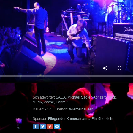
Schlagwörter:
SAGA
,
Michael Sadler
,
Konzert
,
Rock
,
Musik
,
Zeche
,
Portrait
Dauer: 9:54
Drehort:
Wiemelhausen
Sponsor:
Fliegender Kameramann
»
Filmübersicht