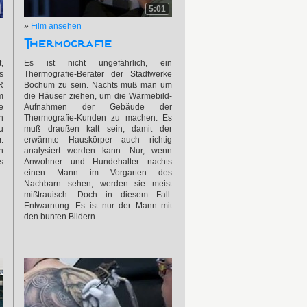
5:01
»
Film ansehen
Thermografie
,
Es ist nicht ungefährlich, ein
s
Thermografie-Berater der Stadtwerke
R
Bochum zu sein. Nachts muß man um
m
die Häuser ziehen, um die Wärmebild-
e
Aufnahmen der Gebäude der
n
Thermografie-Kunden zu machen. Es
u
muß draußen kalt sein, damit der
.
erwärmte Hauskörper auch richtig
h
analysiert werden kann. Nur, wenn
s
Anwohner und Hundehalter nachts
einen Mann im Vorgarten des
Nachbarn sehen, werden sie meist
mißtrauisch. Doch in diesem Fall:
Entwarnung. Es ist nur der Mann mit
den bunten Bildern.