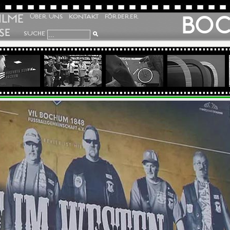
ILME
BO
ÜBER UNS
KONTAKT
FÖRDERER
SE
SUCHE