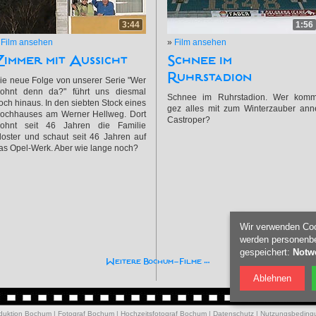
3:44
1:56
»
Film ansehen
»
Film ansehen
Zimmer mit Aussicht
Schnee im
Ruhrstadion
ie neue Folge von unserer Serie "Wer
ohnt denn da?" führt uns diesmal
Schnee im Ruhrstadion. Wer komm
och hinaus. In den siebten Stock eines
gez alles mit zum Winterzauber ann
ochhauses am Werner Hellweg. Dort
Castroper?
ohnt seit 46 Jahren die Familie
loster und schaut seit 46 Jahren auf
as Opel-Werk. Aber wie lange noch?
Wir verwenden Coo
werden personenbe
gespeichert:
Notwe
Weitere Bochum-Filme …
Ablehnen
oduktion Bochum
|
Fotograf Bochum
|
Hochzeitsfotograf Bochum
|
Datenschutz
|
Nutzungsbeding