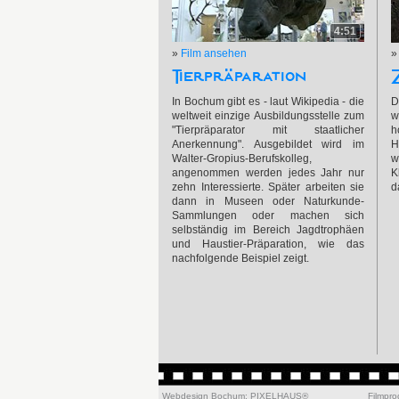
4:51
»
Film ansehen
Tierpräparation
In Bochum gibt es - laut Wikipedia - die
D
weltweit einzige Ausbildungsstelle zum
w
"Tierpräparator mit staatlicher
h
Anerkennung". Ausgebildet wird im
H
Walter-Gropius-Berufskolleg,
w
angenommen werden jedes Jahr nur
K
zehn Interessierte. Später arbeiten sie
d
dann in Museen oder Naturkunde-
Sammlungen oder machen sich
selbständig im Bereich Jagdtrophäen
und Haustier-Präparation, wie das
nachfolgende Beispiel zeigt.
Webdesign Bochum
:
PIXELHAUS®
Filmpr