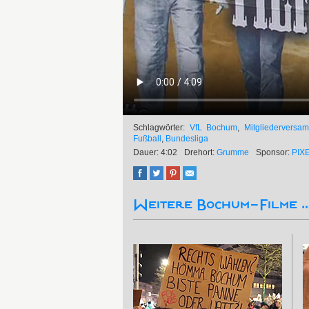
Schlagwörter:
VfL Bochum
,
Mitgliederversa
Fußball
,
Bundesliga
Dauer: 4:02
Drehort:
Grumme
Sponsor:
PIX
Weitere Bochum-Filme 