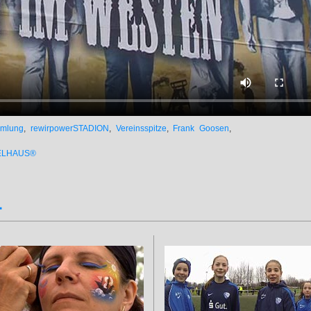
mmlung
,
rewirpowerSTADION
,
Vereinsspitze
,
Frank Goosen
,
ELHAUS®
…