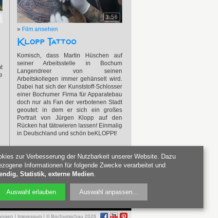
3:56
»
Film ansehen
Klopp Tattoo
Komisch, dass Martin Hüschen auf
seiner Arbeitsstelle in Bochum
t
Langendreer von seinen
e
Arbeitskollegen immer gehänselt wird.
Dabei hat sich der Kunststoff-Schlosser
einer Bochumer Firma für Apparatebau
doch nur als Fan der verbotenen Stadt
geoutet: in dem er sich ein großes
Portrait von Jürgen Klopp auf den
Rücken hat tätowieren lassen! Einmalig
in Deutschland und schön beKLOPPt!
kies zur Verbesserung der Nutzbarkeit unserer Website. Dazu
zogene Informationen für folgende Zwecke verarbeitet und
ndig, Statistik, externe Medien
.
Auswahl erlauben
Auswahl anpassen
...
ungen
|
Impressum
| © Bochumschau 2026