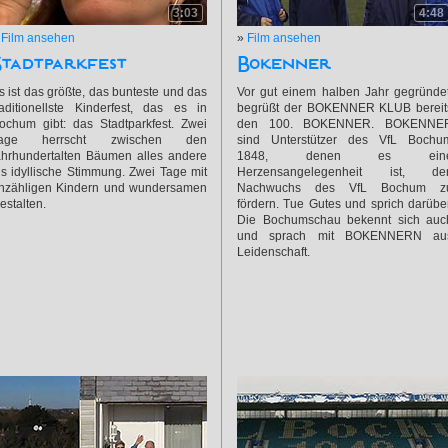
3:03
4:48
»
Film ansehen
»
Film ansehen
Stadtparkfest
Bokenner
s ist das größte, das bunteste und das
Vor gut einem halben Jahr gegründet
raditionellste Kinderfest, das es in
begrüßt der BOKENNER KLUB bereit
ochum gibt: das Stadtparkfest. Zwei
den 100. BOKENNER. BOKENNE
age herrscht zwischen den
sind Unterstützer des VfL Bochu
ahrhundertalten Bäumen alles andere
1848, denen es ein
ls idyllische Stimmung. Zwei Tage mit
Herzensangelegenheit ist, de
nzähligen Kindern und wundersamen
Nachwuchs des VfL Bochum z
estalten.
fördern. Tue Gutes und sprich darüber
Die Bochumschau bekennt sich auc
und sprach mit BOKENNERN au
Leidenschaft.