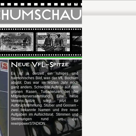
«
»
CHUMSCHAU
Neue VfL-Spitze
Es ist ja derzeit ein ruhiges und
harmonisches Bild, was der VfL Bochum
abgibt. Das war im letzten Jahr noch
ganz anders. Schlechte Auftritte auf dem
grünen Rasen, Turbulenzen bei der
Mitgliederversammlung. Eine neue
Vereins-Spitze sorgt jetzt für
Aufbruchstimmung. Stüber und Goosen -
zwei bekannte Namen und ihre neue
Aufgaben im Aufsichtsrat. Stimmen und
Stimmungen rund um das
rewirpowerSTADION.