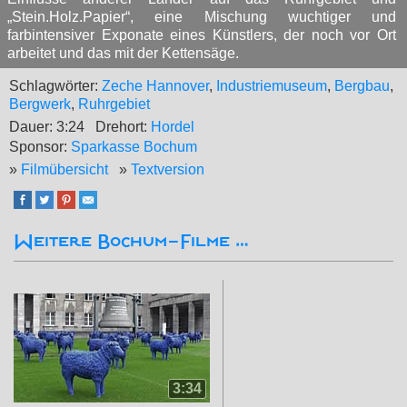
„Stein.Holz.Papier“, eine Mischung wuchtiger und
farbintensiver Exponate eines Künstlers, der noch vor Ort
arbeitet und das mit der Kettensäge.
Schlagwörter:
Zeche Hannover
,
Industriemuseum
,
Bergbau
,
Bergwerk
,
Ruhrgebiet
Dauer: 3:24
Drehort:
Hordel
Sponsor:
Sparkasse Bochum
»
Filmübersicht
»
Textversion
Weitere Bochum-Filme …
3:34