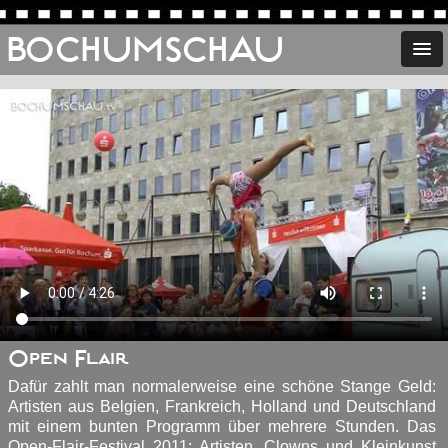
BOCHUMSCHAU
Open Flair
Dafür zahlt man normalerweise eine schöne Stange Geld:
Artisten aus Belgien, Frankreich, Holland und Deutschland
mit einem bunten Programm über mehrere Stunden. Das
Open-Flair-Festival 2011: Artisten, Clowns und Kleinkunst