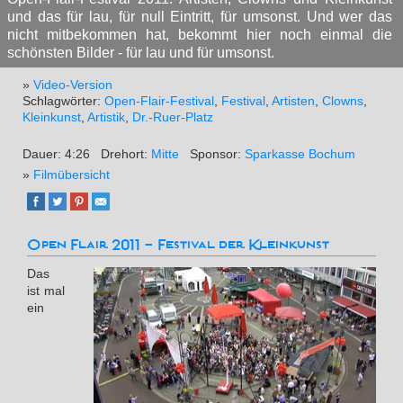
und das für lau, für null Eintritt, für umsonst. Und wer das
nicht mitbekommen hat, bekommt hier noch einmal die
schönsten Bilder - für lau und für umsonst.
»
Video-Version
Schlagwörter:
Open-Flair-Festival
,
Festival
,
Artisten
,
Clowns
,
Kleinkunst
,
Artistik
,
Dr.-Ruer-Platz
Dauer: 4:26
Drehort:
Mitte
Sponsor:
Sparkasse Bochum
»
Filmübersicht
Open Flair 2011 - Festival der Kleinkunst
Das
ist mal
ein