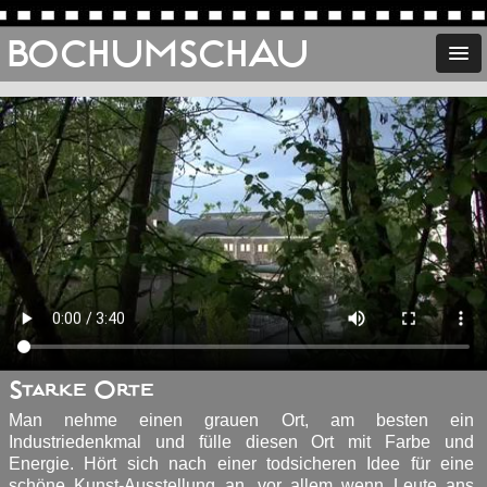
BOCHUMSCHAU
Starke Orte
Man nehme einen grauen Ort, am besten ein
Industriedenkmal und fülle diesen Ort mit Farbe und
Energie. Hört sich nach einer todsicheren Idee für eine
schöne Kunst-Ausstellung an, vor allem wenn Leute ans