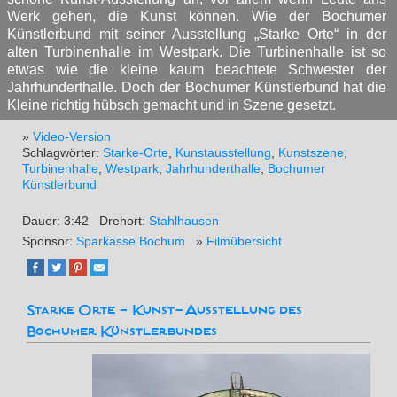
Werk gehen, die Kunst können. Wie der Bochumer
Künstlerbund mit seiner Ausstellung „Starke Orte“ in der
alten Turbinenhalle im Westpark. Die Turbinenhalle ist so
etwas wie die kleine kaum beachtete Schwester der
Jahrhunderthalle. Doch der Bochumer Künstlerbund hat die
Kleine richtig hübsch gemacht und in Szene gesetzt.
»
Video-Version
Schlagwörter:
Starke-Orte
,
Kunstausstellung
,
Kunstszene
,
Turbinenhalle
,
Westpark
,
Jahrhunderthalle
,
Bochumer
Künstlerbund
Dauer: 3:42
Drehort:
Stahlhausen
Sponsor:
Sparkasse Bochum
»
Filmübersicht
Starke Orte - Kunst-Ausstellung des
Bochumer Künstlerbundes