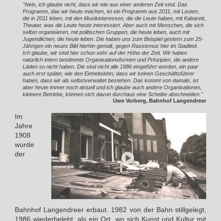
"Nein, ich glaube nicht, dass wir wie aus einer anderen Zeit sind. Das
Programm, das wir heute machen, ist ein Programm aus 2011, mit Leuten,
die in 2011 leben, mit den Musikinteressen, die die Leute haben, mit Kabarett,
Theater, was die Leute heute interessiert. Aber auch mit Menschen, die sich
selbst organisieren, mit politischen Gruppen, die heute leben, auch mit
Jugendlichen, die heute leben. Die haben uns zum Beispiel gestern zum 25-
Jährigen ein neues Bild hierhin gemalt, gegen Rassismus hier im Stadtteil.
Ich glaube, wir sind hier schon sehr auf der Höhe der Zeit. Wir haben
natürlich intern bestimmte Organisationsformen und Prinzipien, die andere
Läden so nicht haben. Die sind nicht alle 1986 eingeführt worden, ein paar
auch erst später, wie den Einheitslohn; dass wir keinen Geschäftsführer
haben, dass wir als selbstverwaltet bestehen. Das kommt von damals, ist
aber heute immer noch aktuell und ich glaube auch andere Organisationen,
kleinere Betriebe, können sich davon durchaus eine Scheibe abschneiden."
Uwe Vorberg, Bahnhof Langendreer
Im
Jahre
1908
wurde
der
Bahnhof Langendreer erbaut. 1982 von der Bahn stillgelegt,
1986 wiederbelebt, als ein Ort, wo sich Kunst und Kultur mit