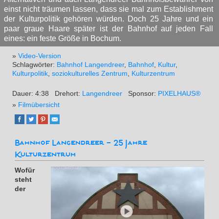
einst nicht träumen lassen, dass sie mal zum Establishment
der Kulturpolitik gehören würden. Doch 25 Jahre und ein
paar graue Haare später ist der Bahnhof auf jeden Fall
eines: ein feste Größe in Bochum.
»
Video-Version
Schlagwörter:
Bahnhof Langendreer
,
Bahnhof
,
Kultur
,
Kulturpolitik
,
soziokulturelles Zentrum
,
Kulturzentrum
Dauer: 4:38
Drehort:
Langendreer
Sponsor:
PIXELHAUS®
»
Filmübersicht
Bahnhof Langendreer - 25 Jahre
Kulturzentrum
Wofür
steht
der