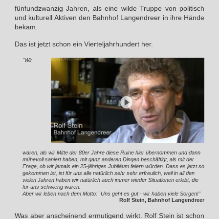
fünfundzwanzig Jahren, als eine wilde Truppe von politisch
und kulturell Aktiven den Bahnhof Langendreer in ihre Hände
bekam.
Das ist jetzt schon ein Vierteljahrhundert her.
"Wir
waren, als wir Mitte der 80er Jahre diese Ruine hier übernommen und dann
mühevoll saniert haben, mit ganz anderen Dingen beschäftigt, als mit der
Frage, ob wir jemals ein 25-jähriges Jubiläum feiern würden. Dass es jetzt so
gekommen ist, ist für uns alle natürlich sehr sehr erfreulich, weil in all den
vielen Jahren haben wir natürlich auch immer wieder Situationen erlebt, die
für uns schwierig waren.
Aber wir leben nach dem Motto:" Uns geht es gut - wir haben viele Sorgen!"
Rolf Stein, Bahnhof Langendreer
Was aber anscheinend ermutigend wirkt. Rolf Stein ist schon