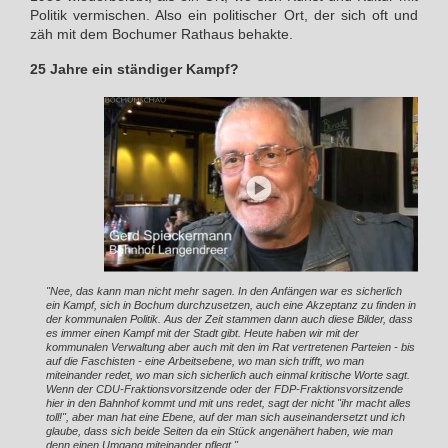
Politik vermischen. Also ein politischer Ort, der sich oft und
zäh mit dem Bochumer Rathaus behakte.
25 Jahre ein ständiger Kampf?
"Nee, das kann man nicht mehr sagen. In den Anfängen war es sicherlich
ein Kampf, sich in Bochum durchzusetzen, auch eine Akzeptanz zu finden in
der kommunalen Politik. Aus der Zeit stammen dann auch diese Bilder, dass
es immer einen Kampf mit der Stadt gibt. Heute haben wir mit der
kommunalen Verwaltung aber auch mit den im Rat vertretenen Parteien - bis
auf die Faschisten - eine Arbeitsebene, wo man sich trifft, wo man
miteinander redet, wo man sich sicherlich auch einmal kritische Worte sagt.
Wenn der CDU-Fraktionsvorsitzende oder der FDP-Fraktionsvorsitzende
hier in den Bahnhof kommt und mit uns redet, sagt der nicht "ihr macht alles
toll!", aber man hat eine Ebene, auf der man sich auseinandersetzt und ich
glaube, dass sich beide Seiten da ein Stück angenähert haben, wie man
denn einen Umgang miteinander pflegt."