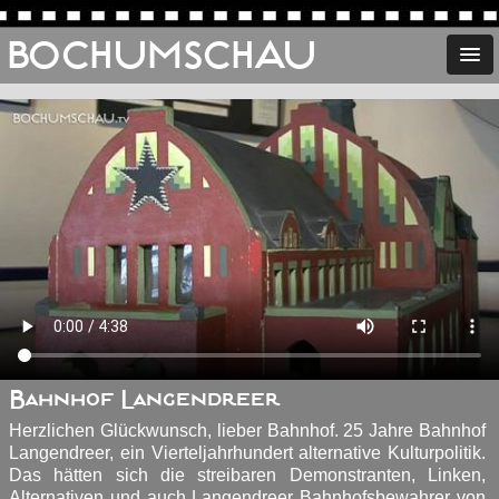
BOCHUMSCHAU
Bahnhof Langendreer
Herzlichen Glückwunsch, lieber Bahnhof. 25 Jahre Bahnhof
Langendreer, ein Vierteljahrhundert alternative Kulturpolitik.
Das hätten sich die streibaren Demonstranten, Linken,
Alternativen und auch Langendreer Bahnhofsbewahrer von