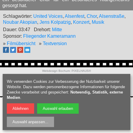
gesorgt hat.
Schlagwörter:
United Voices
,
Alsenfest
,
Chor
,
Alsenstraße
,
Noubar Akopian
,
Jens Kolpatzig
,
Konzert
,
Musik
Dauer: 03:47
Drehort:
Mitte
Sponsor:
Fliegender Kameramann
»
Filmübersicht
»
Textversion
Webdesign Bochum
:
PIXELHAUS®
Filmproduktion Bochum
|
Fotograf Bochum
|
Hochzeitsfotograf Bochum
|
Wir verwenden Cookies zur Verbesserung der Nutzbarkeit unserer
Datenschutz
|
Nutzungsbedingungen
|
Impressum
| © Bochumschau 2026
Website. Dazu werden personenbezogene Informationen für folgende
Zwecke verarbeitet und gespeichert:
Notwendig, Statistik, externe
Medien
.
Ablehnen
Auswahl erlauben
Auswahl anpassen
...