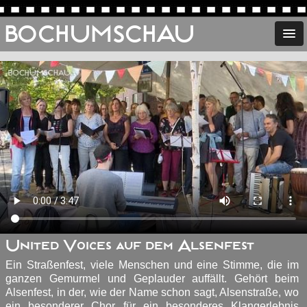
BOCHUMSCHAU
United Voices auf dem Alsenfest
Ein Straßenfest, viele Menschen und eine Stimme, die im
ganzen Gemurmel und Geplauder auffällt. Gehört beim
Alsenfest, in der, wie der Name schon sagt, Alsenstraße, wo
ein besonderer Chor für ein besonderes Klangerlebnis