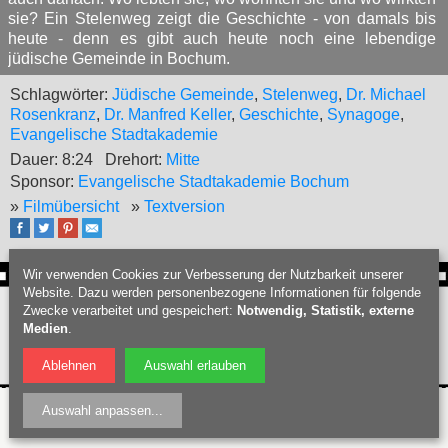
sie? Ein Stelenweg zeigt die Geschichte - von damals bis
heute - denn es gibt auch heute noch eine lebendige
jüdische Gemeinde in Bochum.
Schlagwörter:
Jüdische Gemeinde
,
Stelenweg
,
Dr. Michael
Rosenkranz
,
Dr. Manfred Keller
,
Geschichte
,
Synagoge
,
Evangelische Stadtakademie
Dauer: 8:24
Drehort:
Mitte
Sponsor:
Evangelische Stadtakademie Bochum
»
Filmübersicht
»
Textversion
Wir verwenden Cookies zur Verbesserung der Nutzbarkeit unserer
Website. Dazu werden personenbezogene Informationen für folgende
Webdesign Bochum
:
PIXELHAUS®
Zwecke verarbeitet und gespeichert:
Notwendig, Statistik, externe
Filmproduktion Bochum
|
Fotograf Bochum
|
Hochzeitsfotograf Bochum
|
Medien
.
Datenschutz
|
Nutzungsbedingungen
|
Impressum
| © Bochumschau 2026
Ablehnen
Auswahl erlauben
Auswahl anpassen
...