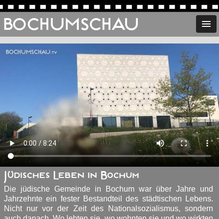
BOCHUMSCHAU
Jüdisches Leben in Bochum
Die jüdische Gemeinde in Bochum war über Jahre und
Jahrzehnte ein fester Bestandteil des städtischen Lebens.
Nicht nur vor der Zeit des Nationalsozialismus, sondern
auch danach. Wo lebten sie, wo wohnten sie und wo wirkten