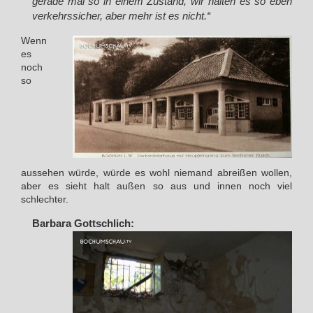
gerade mal so in einem Zustand, wir halten es so eben
verkehrssicher, aber mehr ist es nicht.“
Wenn
es
noch
so
aussehen würde, würde es wohl niemand abreißen wollen,
aber es sieht halt außen so aus und innen noch viel
schlechter.
Barbara Gottschlich: