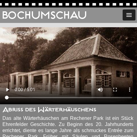
BOCHUMSCHAU
Abriss des Wärterhäuschens
Das alte Wärterhäuschen am Rechener Park ist ein Stück
Ehrenfelder Geschichte. Zu Beginn des 20. Jahrhunderts
errichtet, diente es lange Jahre als schmuckes En­t­rée zum
Rechener Park. Früher mit Säulen und Rosenbeeten