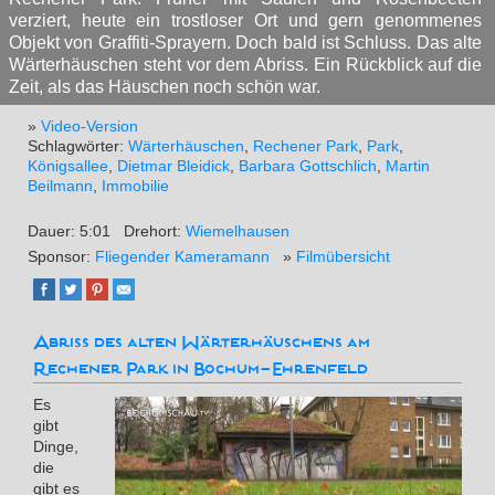
verziert, heute ein trostloser Ort und gern genommenes
Objekt von Graffiti-Sprayern. Doch bald ist Schluss. Das alte
Wärterhäuschen steht vor dem Abriss. Ein Rückblick auf die
Zeit, als das Häuschen noch schön war.
»
Video-Version
Schlagwörter:
Wärterhäuschen
,
Rechener Park
,
Park
,
Königsallee
,
Dietmar Bleidick
,
Barbara Gottschlich
,
Martin
Beilmann
,
Immobilie
Dauer: 5:01
Drehort:
Wiemelhausen
Sponsor:
Fliegender Kameramann
»
Filmübersicht
Abriss des alten Wärterhäuschens am
Rechener Park in Bochum-Ehrenfeld
Es
gibt
Dinge,
die
gibt es