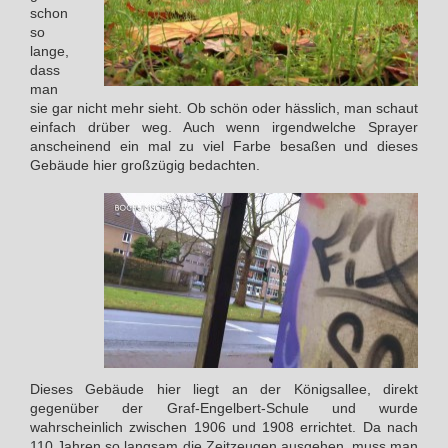
schon
so
lange,
dass
man
sie gar nicht mehr sieht. Ob schön oder hässlich, man schaut
einfach drüber weg. Auch wenn irgendwelche Sprayer
anscheinend ein mal zu viel Farbe besaßen und dieses
Gebäude hier großzügig bedachten.
Dieses Gebäude hier liegt an der Königsallee, direkt
gegenüber der Graf-Engelbert-Schule und wurde
wahrscheinlich zwischen 1906 und 1908 errichtet. Da nach
110 Jahren so langsam die Zeitzeugen ausgehen, muss man