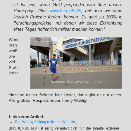
ist für uns, wenn Geld gespendet wird über unsere
Homepage, über
www.hsp-info.de
, mit dem wir dann
letztlich Projekte fördern können. Es geht zu 100% in
Forschungsprojekte, mit denen wir diese Erkrankung
eines Tages hoffentlich heilbar machen können.“
Wenn
man
weiß,
wie
viel
Kraft
jeder
einzelne dieser Schritte hier kostet, dann gibt es nur eines:
Allergrößten Respekt, lieber Henry Wahlig!
Links zum Artikel:
Tom Wahlig Stiftung (offizielle Website)
BOCHUMSCHAU ist nicht verantwortlich für die Inhalte externer