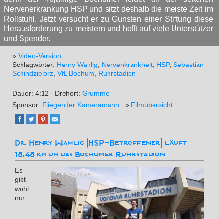
Nervenerkrankung HSP und sitzt deshalb die meiste Zeit im
Rollstuhl. Jetzt versucht er zu Gunsten einer Stiftung diese
Herausforderung zu meistern und hofft auf viele Unterstützer
und Spender.
»
Video-Version
Schlagwörter:
Henry Wahlig
,
Nervenkrankheit
,
HSP
,
Sebastian
Schindzielorz
,
VfL Bochum
,
Ruhrstadion
Dauer: 4:12
Drehort:
Grumme
Sponsor:
Fliegender Kameramann
»
Filmübersicht
Dr. Henry Wahlig (HSP-Betroffener) läuft
18,48 km um das Bochumer Ruhrstadion
Es
gibt
wohl
nur