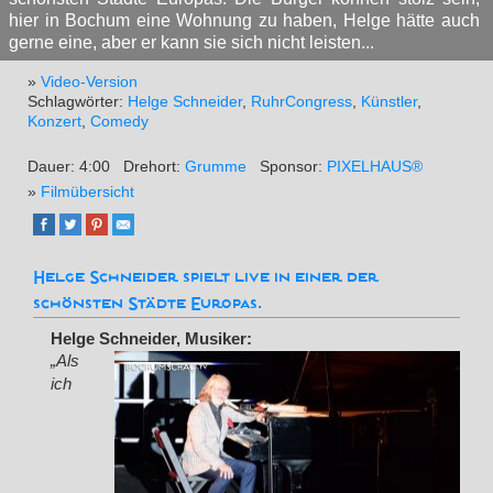
hier in Bochum eine Wohnung zu haben, Helge hätte auch
gerne eine, aber er kann sie sich nicht leisten...
»
Video-Version
Schlagwörter:
Helge Schneider
,
RuhrCongress
,
Künstler
,
Konzert
,
Comedy
Dauer: 4:00
Drehort:
Grumme
Sponsor:
PIXELHAUS®
»
Filmübersicht
Helge Schneider spielt live in einer der
schönsten Städte Europas.
Helge Schneider, Musiker:
„Als
ich