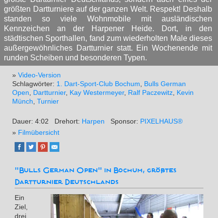
größten Dartturniere auf der ganzen Welt. Respekt! Deshalb
standen so viele Wohnmobile mit ausländischen
Kennzeichen an der Harpener Heide. Dort, in den
städtischen Sporthallen, fand zum wiederholten Male dieses
außergewöhnliches Dartturnier statt. Ein Wochenende mit
runden Scheiben und besonderen Typen.
»
Video-Version
Schlagwörter:
1. Dart-Sport-Club Bochum
,
Bulls German
Open
,
Dartturnier
,
Kay Westermeyer
,
Ralf Paczewitz
,
Kevin
Münch
,
Turnier
Dauer: 4:02
Drehort:
Harpen
Sponsor:
PIXELHAUS®
»
Filmübersicht
"Bulls German Open" in Bochum, größtes
Dartturnier Deutschlands
Ein
Ziel,
drei