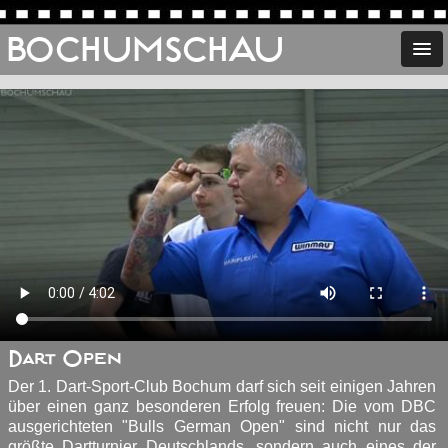
BOCHUMSCHAU
Dart Open
Der 1. Dart-Sport-Club Bochum darf sich seit einigen Jahren
über einen ganz besonderen Erfolg freuen: Die vom DBC
ausgerichteten "Bulls German Open" sind nicht nur das
größte Dartturnier Deutschlands, sondern auch eines der