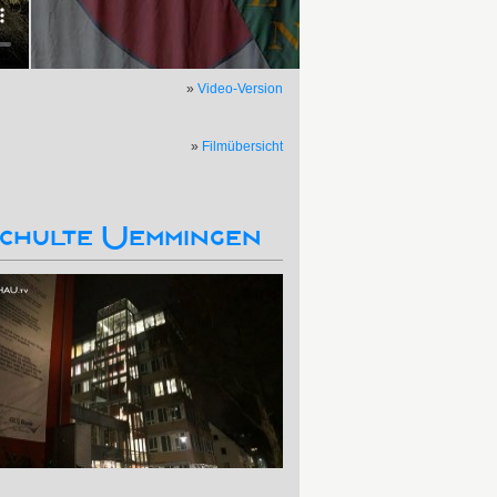
»
Video-Version
»
Filmübersicht
 Schulte Uemmingen