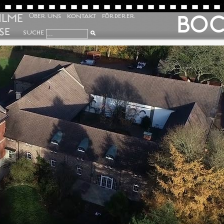
ILME
BO
ÜBER UNS
KONTAKT
FÖRDERER
SE
SUCHE