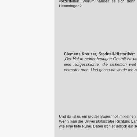
vorzustellen. Worum handelt es sich denn
Uemmingen?
Clemens Kreuzer, Stadtteil-Historiker:
„Der Hof in seiner heutigen Gestalt ist
eine Hofgeschichte, die sicherlich wei
vermutet man. Und genau da werde ich n
Und da ist er, ein großer Bauernhof im kleinen 
Wenn man die Universitätsstraße Richtung Lange
wie eine tiefe Ruhe. Dabei ist hier jedoch ein s