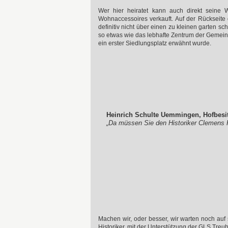
Wer hier heiratet kann auch direkt seine
Wohnaccessoires verkauft. Auf der Rückseite
definitiv nicht über einen zu kleinen garten 
so etwas wie das lebhafte Zentrum der Gemein
ein erster Siedlungsplatz erwähnt wurde.
Heinrich Schulte Uemmingen, Hofbesit
„Da müssen Sie den Historiker Clemens K
Machen wir, oder besser, wir warten noch auf s
Historiker, mit der Unterstützung der GLS Treuh