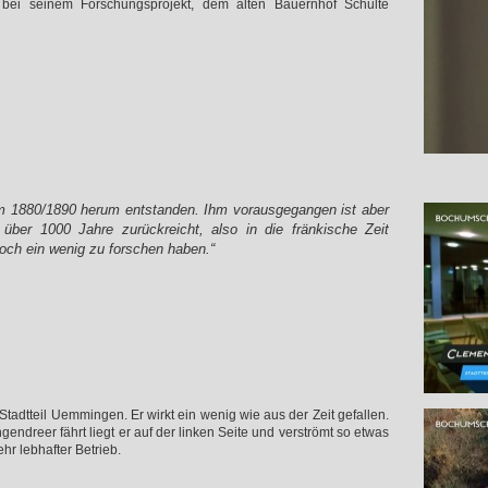
 bei seinem Forschungsprojekt, dem alten Bauernhof Schulte
 um 1880/1890 herum entstanden. Ihm vorausgegangen ist aber
t über 1000 Jahre zurückreicht, also in die fränkische Zeit
och ein wenig zu forschen haben.“
Stadtteil Uemmingen. Er wirkt ein wenig wie aus der Zeit gefallen.
ndreer fährt liegt er auf der linken Seite und verströmt so etwas
ehr lebhafter Betrieb.