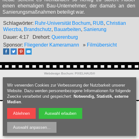
einen ehemaligen Bau-Unternehmer, der damals an den
Sanierungsmaßnahmen beteiligt war.
Schlagwörter:
Ruhr-Universität Bochum
,
RUB
,
Christian
Wierzba
,
Brandschutz
,
Bauarbeiten
,
Sanierung
Dauer: 4:17
Drehort:
Querenburg
Sponsor:
Fliegender Kameramann
»
Filmübersicht
Webdesign Bochum
:
PIXELHAUS®
Filmproduktion Bochum
|
Fotograf Bochum
|
Hochzeitsfotograf Bochum
|
Wir verwenden Cookies zur Verbesserung der Nutzbarkeit unserer
Datenschutz
|
Nutzungsbedingungen
|
Impressum
| © Bochumschau 2026
Website. Dazu werden personenbezogene Informationen für folgende
Zwecke verarbeitet und gespeichert:
Notwendig, Statistik, externe
Medien
.
Ablehnen
Auswahl erlauben
Auswahl anpassen
...