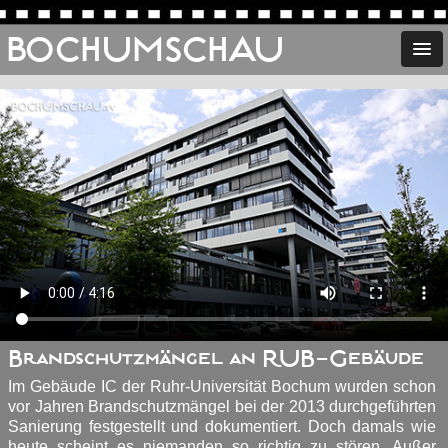
BOCHUMSCHAU
Brandschutzmängel an RUB-Gebäude
Im Gebäude IC der Ruhr-Universität Bochum wurden schon
vor Jahren Brandschutzmängel bei der 2013 durchgeführten
Sanierung festgestellt und dokumentiert. Doch damals wie
heute scheint es niemanden so richtig zu stören. Außer